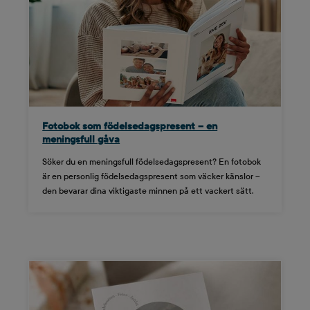
Fotobok som födelsedagspresent – en
meningsfull gåva
Söker du en meningsfull födelsedagspresent? En fotobok
är en personlig födelsedagspresent som väcker känslor –
den bevarar dina viktigaste minnen på ett vackert sätt.