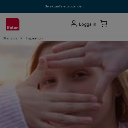
uvudinnehåll
Se aktuella erbjudanden
Logga in
Startsida
Inspiration