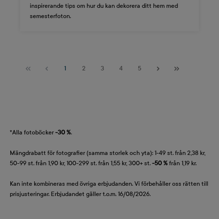
inspirerande tips om hur du kan dekorera ditt hem med
semesterfoton.
Sida
Sida
Sida
Sida
Sida
1
2
3
4
5
*Alla fotoböcker
-30 %
.
Mängdrabatt för fotografier (samma storlek och yta): 1-49 st. från 2,38 kr,
50-99 st. från 1,90 kr, 100-299 st. från 1,55 kr, 300+ st.
-50 %
från 1,19 kr.
Kan inte kombineras med övriga erbjudanden. Vi förbehåller oss rätten till
prisjusteringar. Erbjudandet gäller t.o.m. 16/08/2026.