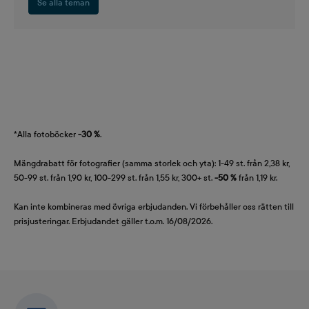
Se alla teman
*Alla fotoböcker
-30 %
.
Mängdrabatt för fotografier (samma storlek och yta): 1-49 st. från 2,38 kr,
50-99 st. från 1,90 kr, 100-299 st. från 1,55 kr, 300+ st.
-50 %
från 1,19 kr.
Kan inte kombineras med övriga erbjudanden. Vi förbehåller oss rätten till
prisjusteringar. Erbjudandet gäller t.o.m. 16/08/2026.