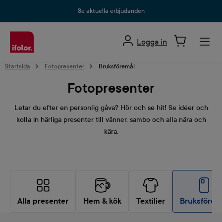
uvudinnehåll
Se aktuella erbjudanden
Logga in
Startsida
Fotopresenter
Bruksföremål
Fotopresenter
Letar du efter en personlig gåva? Hör och se hit! Se idéer och
kolla in härliga presenter till vänner, sambo och alla nära och
kära.
Alla presenter
Hem & kök
Textilier
Bruksförem