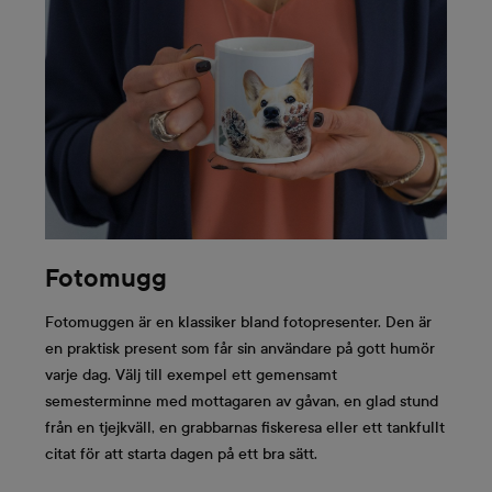
Till exempel
För den sportintresserade,
en fotomugg
för hemmet
och till träningspasset
en SIGG-flaska
med eget
foto
en shoppingbag
med en egen bild för en
shoppingtur
För strandsemestern
en fotofilt
hemma och
ett
badlakan
med i strandbagen
Ett minnesspel
eller
ett pussel
som kommer att
underhålla både hemma och på resan är en bra
Fotomugg
present till en barnfamilj.
Fotomuggen är en klassiker bland fotopresenter. Den är
en praktisk present som får sin användare på gott humör
varje dag. Välj till exempel ett gemensamt
Vårt urval av fotopresenter är så brett att svårigheten att
semesterminne med mottagaren av gåvan, en glad stund
välja kan vara överraskande. Därför kommer här några
från en tjejkväll, en grabbarnas fiskeresa eller ett tankfullt
garanterade tips, våra populäraste fotopresenter. Det här
citat för att starta dagen på ett bra sätt.
är vad våra kunder älskar!