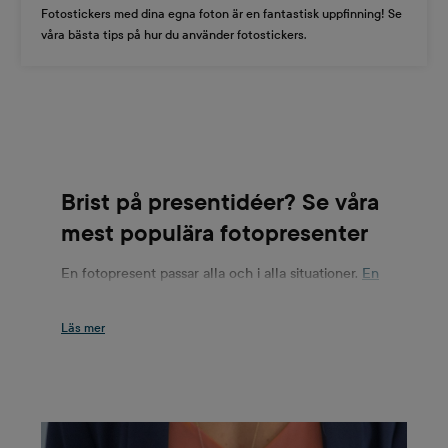
Fotostickers med dina egna foton är en fantastisk uppfinning! Se
våra bästa tips på hur du använder fotostickers.
Brist på presentidéer? Se våra
mest populära fotopresenter
En fotopresent passar alla och i alla situationer.
En
mugg
,
en filt
eller
en shoppingbag
dekorerad med
ditt eget foto berättar för mottagaren att du
verkligen tänkte på hen när du beställde presenten.
Den är personlig och unik som överraskning, och
du kommer aldrig att stöta på en likadan i butiken.
Du kan få ett fint presentset genom att kombinera
fotoprodukter.