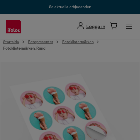
uvudinnehåll
Se aktuella erbjudanden
Logga in
Startsida
Fotopresenter
Fotoklistermärken
Fotoklistermärken, Rund
Hoppa över bildgalleri