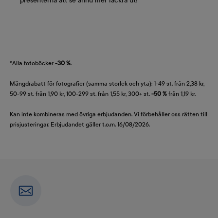
presenterna att se ännu mer läckra ut!
*Alla fotoböcker
-30 %
.
Mängdrabatt för fotografier (samma storlek och yta): 1-49 st. från 2,38 kr,
50-99 st. från 1,90 kr, 100-299 st. från 1,55 kr, 300+ st.
-50 %
från 1,19 kr.
Kan inte kombineras med övriga erbjudanden. Vi förbehåller oss rätten till
prisjusteringar. Erbjudandet gäller t.o.m. 16/08/2026.