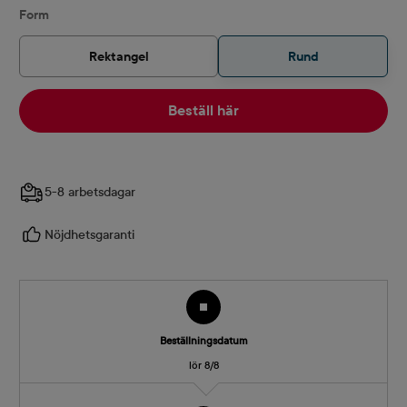
Välj
Form
Rektangel
Rund
Beställ här
5-8 arbetsdagar
Nöjdhetsgaranti
Beställningsdatum
lör 8/8