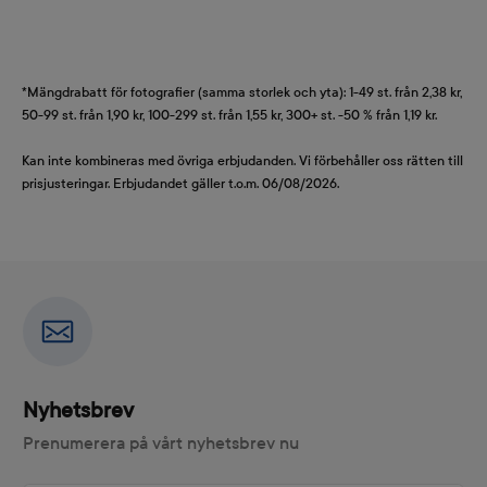
*Mängdrabatt för fotografier (samma storlek och yta): 1-49 st. från 2,38 kr,
50-99 st. från 1,90 kr, 100-299 st. från 1,55 kr, 300+ st. -50 % från 1,19 kr.
Kan inte kombineras med övriga erbjudanden. Vi förbehåller oss rätten till
prisjusteringar. Erbjudandet gäller t.o.m. 06/08/2026.
Nyhetsbrev
Prenumerera på vårt nyhetsbrev nu