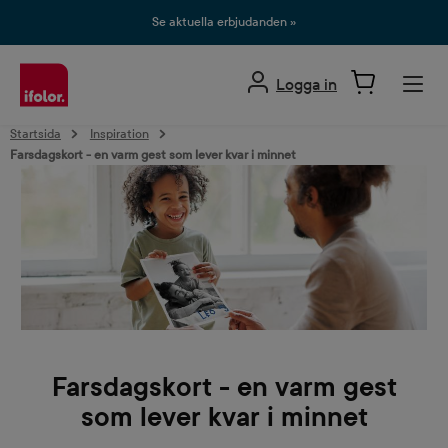
uvudinnehåll
Se aktuella erbjudanden »
Logga in
Startsida
Inspiration
Farsdagskort - en varm gest som lever kvar i minnet
Farsdagskort - en varm gest
som lever kvar i minnet