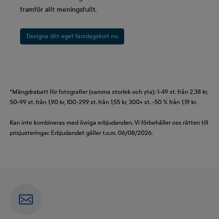
framför allt meningsfullt.
Designa ditt eget farsdagskort nu
*Mängdrabatt för fotografier (samma storlek och yta): 1-49 st. från 2,38 kr,
50-99 st. från 1,90 kr, 100-299 st. från 1,55 kr, 300+ st. -50 % från 1,19 kr.
Kan inte kombineras med övriga erbjudanden. Vi förbehåller oss rätten till
prisjusteringar. Erbjudandet gäller t.o.m. 06/08/2026.