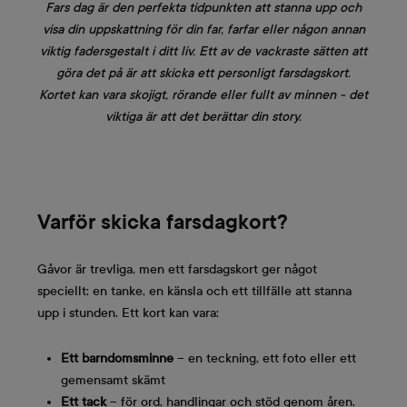
Fars dag är den perfekta tidpunkten att stanna upp och
visa din uppskattning för din far, farfar eller någon annan
viktig fadersgestalt i ditt liv. Ett av de vackraste sätten att
göra det på är att skicka ett personligt farsdagskort.
Kortet kan vara skojigt, rörande eller fullt av minnen - det
viktiga är att det berättar din story.
Varför skicka farsdagkort?
Gåvor är trevliga, men ett farsdagskort ger något
speciellt: en tanke, en känsla och ett tillfälle att stanna
upp i stunden. Ett kort kan vara:
Ett barndomsminne
– en teckning, ett foto eller ett
gemensamt skämt
Ett tack
– för ord, handlingar och stöd genom åren.