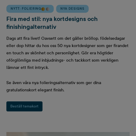
NYTT: FOLIERING
NYA DESIGNS
Fira med stil: nya kortdesigns och
finishingalternativ
Dags att fira livet! Oavsett om det gäller bröllop, födelsedagar
eller dop hittar du hos oss 50 nya kortdesigner som ger firandet
en touch av skönhet och personlighet. Gör era högtider
oförglömliga med inbjudnings- och tackkort som verkligen
lämnar ett fint intryck.
Se även våra nya folieringsalternativ som ger dina
gratulationskort elegant finish.
Beställ temakort