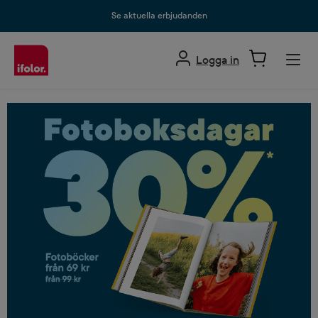
uvudinnehåll
Se aktuella erbjudanden
Logga in