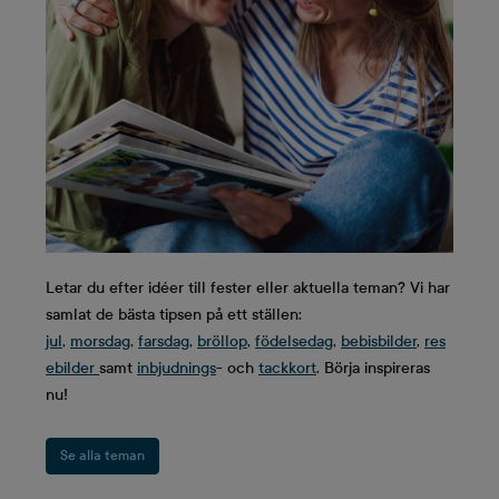
Letar du efter idéer till fester eller aktuella teman? Vi har
samlat de bästa tipsen på ett ställen:
jul
,
morsdag
,
farsdag
,
bröllop
,
födelsedag
,
bebisbilder
,
res
ebilder
samt
inbjudnings
- och
tackkort
. Börja inspireras
nu!
Se alla teman