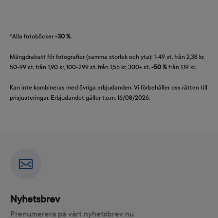
*Alla fotoböcker
-30 %
.
Mängdrabatt för fotografier (samma storlek och yta): 1-49 st. från 2,38 kr,
50-99 st. från 1,90 kr, 100-299 st. från 1,55 kr, 300+ st.
-50 %
från 1,19 kr.
Kan inte kombineras med övriga erbjudanden. Vi förbehåller oss rätten till
prisjusteringar. Erbjudandet gäller t.o.m. 16/08/2026.
Nyhetsbrev
Prenumerera på vårt nyhetsbrev nu