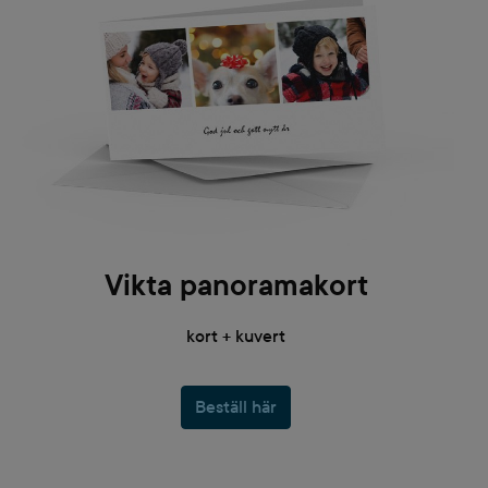
Vikta panoramakort
kort + kuvert
Beställ här