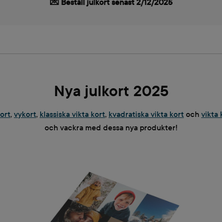
💌 Beställ julkort senast 2/12/2025
Nya julkort 2025
kort
,
vykort
,
klassiska vikta kort
,
kvadratiska vikta kort
och
vikta 
och vackra med dessa nya produkter!