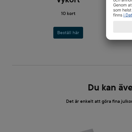
10 kort
Beställ här
Du kan äve
Det är enkelt att göra fina julko