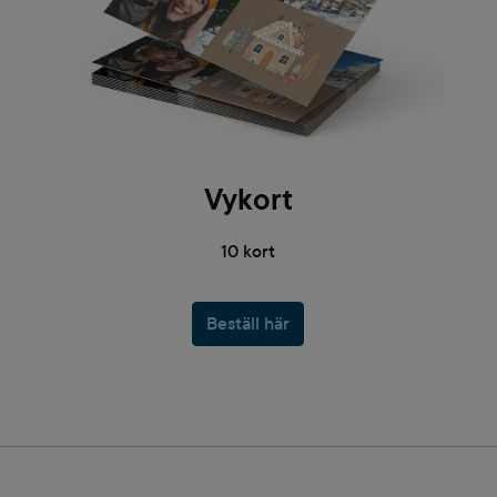
Vykort
10 kort
Beställ här