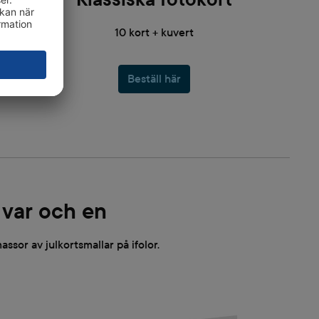
10 kort + kuvert
Beställ här
 var och en
assor av julkortsmallar på ifolor.