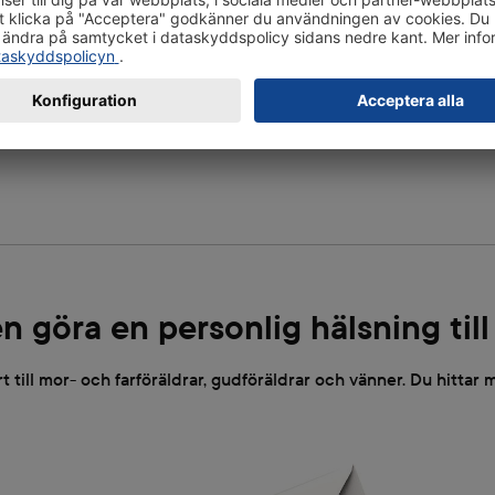
10 kort + kuvert
Beställ här
n göra en personlig hälsning till
rt till mor- och farföräldrar, gudföräldrar och vänner. Du hittar m