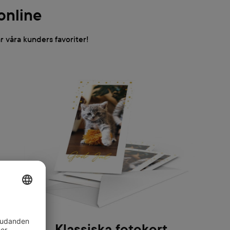
 online
r våra kunders favoriter!
Klassiska fotokort