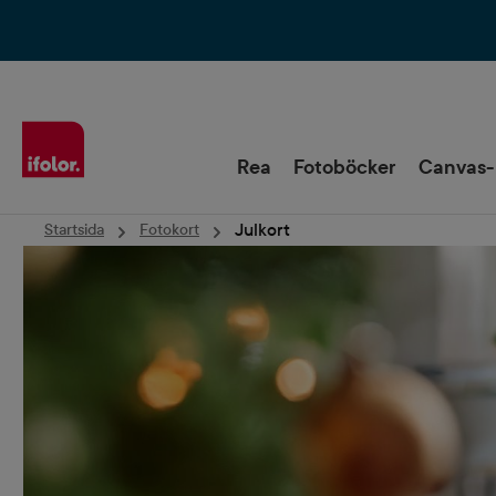
Hoppa till huvudnavigering
Rea
Fotoböcker
Canvas-
Julkort
Startsida
Fotokort