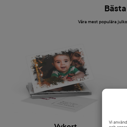
Bästa 
Våra mest populära julko
Vykort