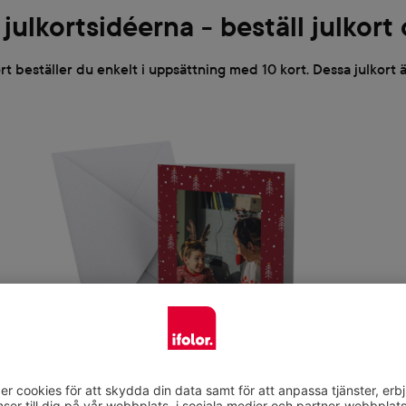
julkortsidéerna - beställ julkort
rt beställer du enkelt i uppsättning med 10 kort. Dessa julkort ä
Klassiska vikta kort