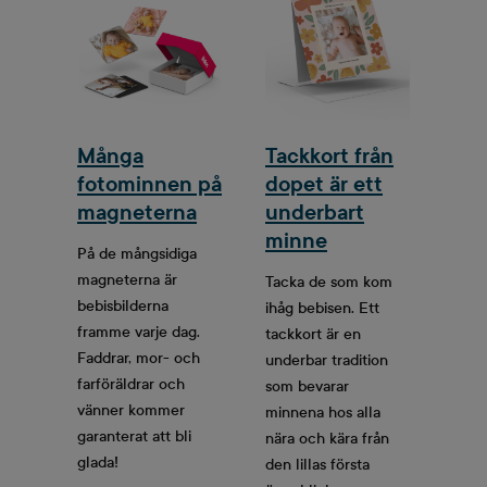
Många
Tackkort från
fotominnen på
dopet är ett
magneterna
underbart
minne
På de mångsidiga
magneterna är
Tacka de som kom
bebisbilderna
ihåg bebisen. Ett
framme varje dag.
tackkort är en
Faddrar, mor- och
underbar tradition
farföräldrar och
som bevarar
vänner kommer
minnena hos alla
garanterat att bli
nära och kära från
glada!
den lillas första