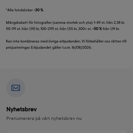
*Alla fotoböcker
-30 %
.
Mängdrabatt för fotografier (samma storlek och yta): 1-49 st. från 2,38 kr,
50-99 st. från 1,90 kr, 100-299 st. från 1,55 kr, 300+ st.
-50 %
från 1,19 kr.
Kan inte kombineras med övriga erbjudanden. Vi förbehåller oss rätten till
prisjusteringar. Erbjudandet gäller t.o.m. 16/08/2026.
Nyhetsbrev
Prenumerera på vårt nyhetsbrev nu
Din e-postadress