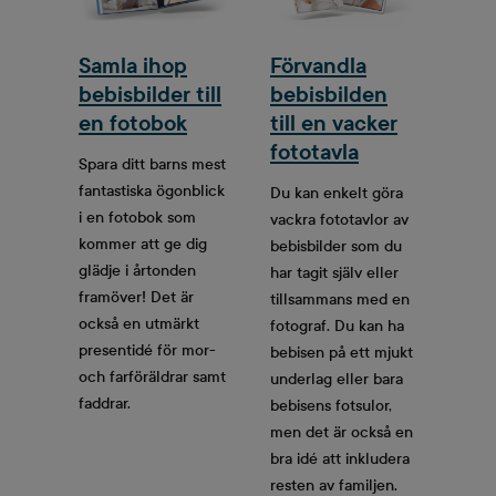
Samla ihop
Förvandla
bebisbilder till
bebisbilden
en fotobok
till en vacker
fototavla
Spara ditt barns mest
fantastiska ögonblick
Du kan enkelt göra
i en fotobok som
vackra fototavlor av
kommer att ge dig
bebisbilder som du
glädje i årtonden
har tagit själv eller
framöver! Det är
tillsammans med en
också en utmärkt
fotograf. Du kan ha
presentidé för mor-
bebisen på ett mjukt
och farföräldrar samt
underlag eller bara
faddrar.
bebisens fotsulor,
men det är också en
bra idé att inkludera
resten av familjen.