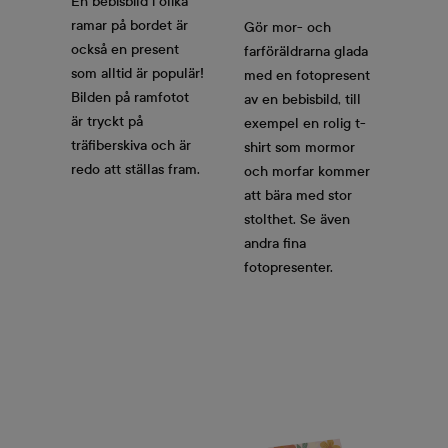
En bebisbild i olika
ramar på bordet är
Gör mor- och
också en present
farföräldrarna glada
som alltid är populär!
med en fotopresent
Bilden på ramfotot
av en bebisbild, till
är tryckt på
exempel en rolig t-
träfiberskiva och är
shirt som mormor
redo att ställas fram.
och morfar kommer
att bära med stor
stolthet. Se även
andra fina
fotopresenter.