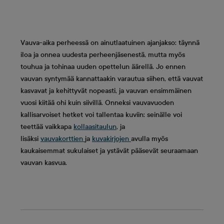
Vauva-aika perheessä on ainutlaatuinen ajanjakso: täynnä
iloa ja onnea uudesta perheenjäsenestä, mutta myös
touhua ja tohinaa uuden opettelun äärellä. Jo ennen
vauvan syntymää kannattaakin varautua siihen, että vauvat
kasvavat ja kehittyvät nopeasti, ja vauvan ensimmäinen
vuosi kiitää ohi kuin siivillä. Onneksi vauvavuoden
kallisarvoiset hetket voi tallentaa kuviin: seinälle voi
teettää vaikkapa
kollaasitaulun
, ja
lisäksi
vauvakorttien
ja
kuvakirjojen
avulla myös
kaukaisemmat sukulaiset ja ystävät pääsevät seuraamaan
vauvan kasvua.