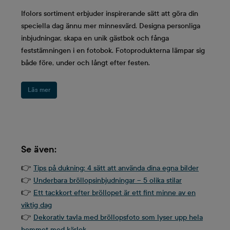
Ifolors sortiment erbjuder inspirerande sätt att göra din
speciella dag ännu mer minnesvärd. Designa personliga
inbjudningar, skapa en unik gästbok och fånga
feststämningen i en fotobok. Fotoprodukterna lämpar sig
både före, under och långt efter festen.
Läs mer
Se även:
👉
Tips på dukning: 4 sätt att använda dina egna bilder
👉
Underbara bröllopsinbjudningar – 5 olika stilar
👉
Ett tackkort efter bröllopet är ett fint minne av en
viktig dag
👉
Dekorativ tavla med bröllopsfoto som lyser upp hela
hemmet med kärlek