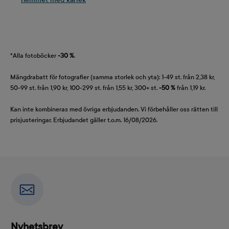
*Alla fotoböcker
-30 %
.
Mängdrabatt för fotografier (samma storlek och yta): 1-49 st. från 2,38 kr,
50-99 st. från 1,90 kr, 100-299 st. från 1,55 kr, 300+ st.
-50 %
från 1,19 kr.
Kan inte kombineras med övriga erbjudanden. Vi förbehåller oss rätten till
prisjusteringar. Erbjudandet gäller t.o.m. 16/08/2026.
Nyhetsbrev