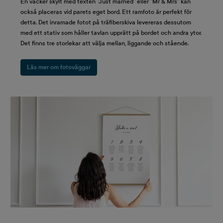
En vacker skylt med texten ”Just married” eller ”Mr & Mrs” kan
också placeras vid parets eget bord. Ett ramfoto är perfekt för
detta. Det inramade fotot på träfiberskiva levereras dessutom
med ett stativ som håller tavlan upprätt på bordet och andra ytor.
Det finns tre storlekar att välja mellan, liggande och stående.
Läs mer om fotoväggar