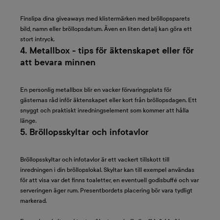
Finslipa dina giveaways med klistermärken med bröllopsparets
bild, namn eller bröllopsdatum. Även en liten detalj kan göra ett
stort intryck.
4. Metallbox - tips för äktenskapet eller för
att bevara minnen
En personlig metallbox blir en vacker förvaringsplats för
gästernas råd inför äktenskapet eller kort från bröllopsdagen. Ett
snyggt och praktiskt inredningselement som kommer att hålla
länge.
5. Bröllopsskyltar och infotavlor
Bröllopsskyltar och infotavlor är ett vackert tillskott till
inredningen i din bröllopslokal. Skyltar kan till exempel användas
för att visa var det finns toaletter, en eventuell godisbuffé och var
serveringen äger rum. Presentbordets placering bör vara tydligt
markerad.