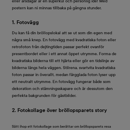
eller årsdagar är en superkul och personlig idé! Med
postern kan ni minnas tillbaka på gångna stunder.
1. Fotovägg
Du kan få din bröllopslokal att se ut som din egen med
några små knep. En fotovägg med kvadratiska foton eller
retrofoton från dejtingtiden passar perfekt ovanför
presentbordet eller i ett annat öppet utrymme. Forma de
kvadratiska bilderna till ett hjärta eller gör en tidslinje av
bilderna längs hela väggen. Stilrena, svartvita kvadratiska
foton passar in överallt, medan färgglada foton lyser upp
ett neutralt utrymme. En fotovägg fungerar både som
dekoration och stämningsskapare och är dessutom den
perfekta bakgrunden för gästbilder.
2. Fotokollage över bröllopsparets story
Sätt ihop ett fotokollage som berättar om bröllopsparets resa