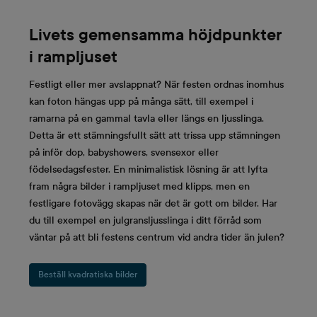
Livets gemensamma höjdpunkter
i rampljuset
Festligt eller mer avslappnat? När festen ordnas inomhus
kan foton hängas upp på många sätt, till exempel i
ramarna på en gammal tavla eller längs en ljusslinga.
Detta är ett stämningsfullt sätt att trissa upp stämningen
på inför dop, babyshowers, svensexor eller
födelsedagsfester. En minimalistisk lösning är att lyfta
fram några bilder i rampljuset med klipps, men en
festligare fotovägg skapas när det är gott om bilder. Har
du till exempel en julgransljusslinga i ditt förråd som
väntar på att bli festens centrum vid andra tider än julen?
Beställ kvadratiska bilder