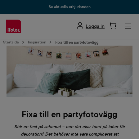
uvudinnehåll
Se aktuella erbjudanden
Logga in
Startsida
Inspiration
Fixa till en partyfotovägg
Fixa till en partyfotovägg
Står en fest på schemat – och det ekar tomt på idéer för
dekoration? Det behöver inte vara komplicerat att