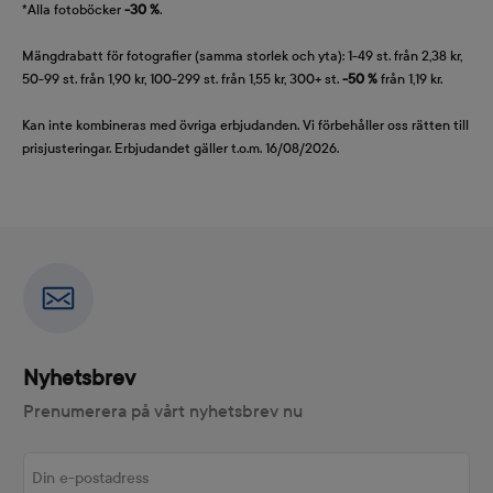
*Alla fotoböcker
-30 %
.
Mängdrabatt för fotografier (samma storlek och yta): 1-49 st. från 2,38 kr,
50-99 st. från 1,90 kr, 100-299 st. från 1,55 kr, 300+ st.
-50 %
från 1,19 kr.
Kan inte kombineras med övriga erbjudanden. Vi förbehåller oss rätten till
prisjusteringar. Erbjudandet gäller t.o.m. 16/08/2026.
Nyhetsbrev
Prenumerera på vårt nyhetsbrev nu
Din e-postadress