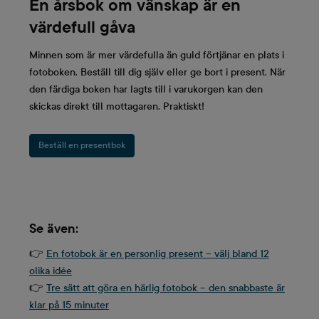
En årsbok om vänskap är en
värdefull gåva
Minnen som är mer värdefulla än guld förtjänar en plats i
fotoboken. Beställ till dig själv eller ge bort i present. När
den färdiga boken har lagts till i varukorgen kan den
skickas direkt till mottagaren. Praktiskt!
Beställ en presentbok
Se även:
👉
En fotobok är en personlig present – välj bland 12
olika idée
👉
Tre sätt att göra en härlig fotobok – den snabbaste är
klar på 15 minuter