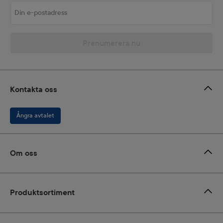
Din e-postadress
Prenumerera nu
Kontakta oss
Ångra avtalet
Om oss
Produktsortiment