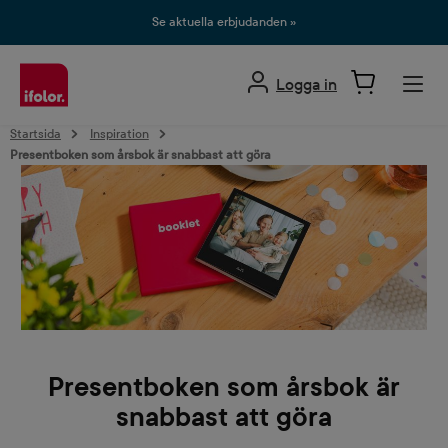
uvudinnehåll
Se aktuella erbjudanden »
Logga in
Startsida
Inspiration
Presentboken som årsbok är snabbast att göra
Presentboken som årsbok är
snabbast att göra