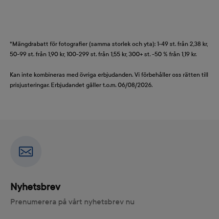
*Mängdrabatt för fotografier (samma storlek och yta): 1-49 st. från 2,38 kr,
50-99 st. från 1,90 kr, 100-299 st. från 1,55 kr, 300+ st. -50 % från 1,19 kr.
Kan inte kombineras med övriga erbjudanden. Vi förbehåller oss rätten till
prisjusteringar. Erbjudandet gäller t.o.m. 06/08/2026.
Nyhetsbrev
Prenumerera på vårt nyhetsbrev nu