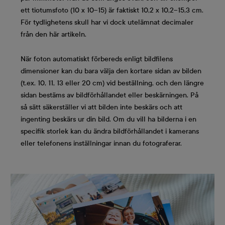
ett tiotumsfoto (10 x 10–15) är faktiskt 10,2 x 10,2–15,3 cm.
För tydlighetens skull har vi dock utelämnat decimaler
från den här artikeln.
När foton automatiskt förbereds enligt bildfilens
dimensioner kan du bara välja den kortare sidan av bilden
(t.ex. 10, 11, 13 eller 20 cm) vid beställning, och den längre
sidan bestäms av bildförhållandet eller beskärningen. På
så sätt säkerställer vi att bilden inte beskärs och att
ingenting beskärs ur din bild. Om du vill ha bilderna i en
specifik storlek kan du ändra bildförhållandet i kamerans
eller telefonens inställningar innan du fotograferar.