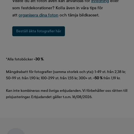
Visste du att foton även kan användas för
inredning
eller
som festdekorationer? Kolla även in våra tips för
att
organisera dina foton
och tämja bildkaoset.
Beställ äkta fotografier här
*Alla fotoböcker
-30 %
.
Mängdrabatt för fotografier (samma storlek och yta): 1-49 st. från 2,38 kr,
50-99 st. från 1,90 kr, 100-299 st. från 1,55 kr, 300+ st.
-50 %
från 1,19 kr.
Kan inte kombineras med övriga erbjudanden. Vi förbehåller oss rätten till
prisjusteringar. Erbjudandet gäller t.o.m. 16/08/2026.