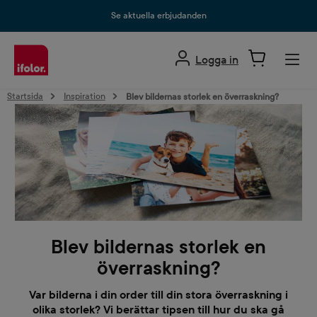
uvudinnehåll
Se aktuella erbjudanden
Logga in
Startsida
Inspiration
Blev bildernas storlek en överraskning?
Blev bildernas storlek en
överraskning?
Var bilderna i din order till din stora överraskning i
olika storlek? Vi berättar tipsen till hur du ska gå