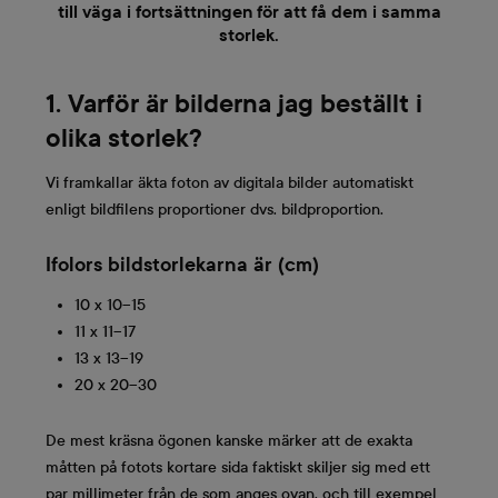
till väga i fortsättningen för att få dem i samma
storlek.
1. Varför är bilderna jag beställt i
olika storlek?
Vi framkallar äkta foton av digitala bilder automatiskt
enligt bildfilens proportioner dvs. bildproportion.
Ifolors bildstorlekarna är (cm)
10 x 10–15
11 x 11–17
13 x 13–19
20 x 20–30
De mest kräsna ögonen kanske märker att de exakta
måtten på fotots kortare sida faktiskt skiljer sig med ett
par millimeter från de som anges ovan, och till exempel