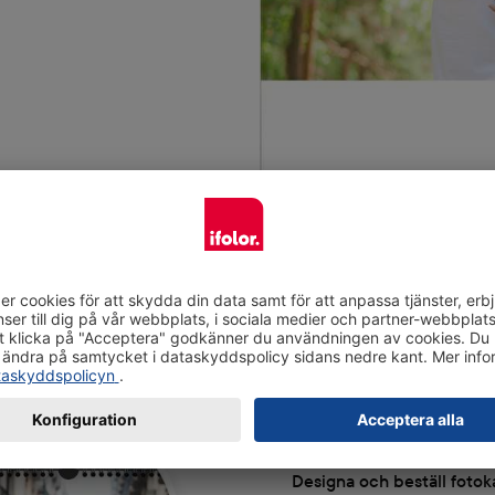
Gör kalendr
Designa och beställ fotok