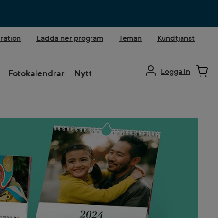
iration
Ladda ner program
Teman
Kundtjänst
Logga in
Fotokalendrar
Nytt