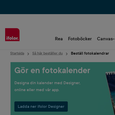
Hoppa till huvudnavigering
Rea
Fotoböcker
Canvas-
Beställ fotokalendrar
Startsida
Så här beställer du
Gör en fotokalender
Designa din kalender med Designer,
online eller med vår app.
Ladda ner ifolor Designer