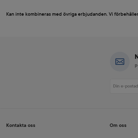
Kan inte kombineras med övriga erbjudanden. Vi förbehåller o
N
P
Din e-postadress
Kontakta oss
Om oss