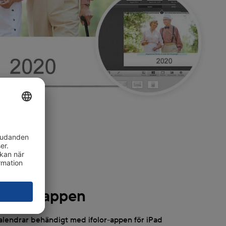
ar med appen
alendrar behändigt med ifolor-appen för iPad