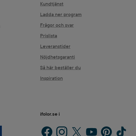
Kundtjänst
Ladda ner program
n
Frågor och svar
Prislista
Leveranstider
Nöjdhetsgaranti
Så här beställer du
Inspiration
ifolor.se i
Facebook
Instagram
X / Twitter
YouTube
Pinterest
TikTok