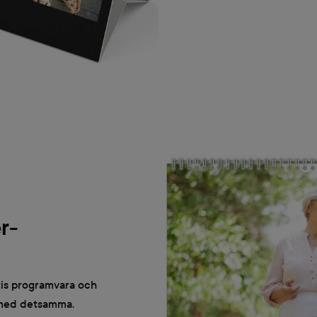
r-
tis programvara och
 med detsamma.