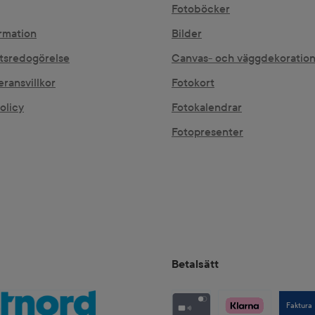
Fotoböcker
rmation
Bilder
etsredogörelse
Canvas- och väggdekoratio
eransvillkor
Fotokort
olicy
Fotokalendrar
Fotopresenter
Betalsätt
Faktura