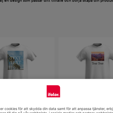
älj en design som passar ditt tillfälle och börja skapa din produk
Välj design
Välj design