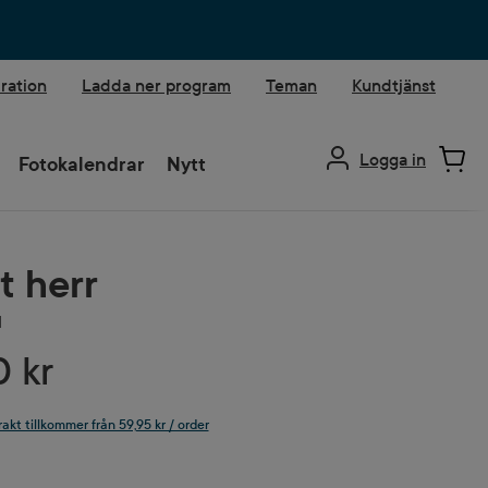
iration
Ladda ner program
Teman
Kundtjänst
Logga in
Fotokalendrar
Nytt
t herr
l
0 kr
rakt tillkommer från 59,95 kr / order