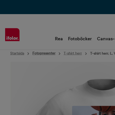
Hoppa till huvudnavigering
Rea
Fotoböcker
Canvas-
Startsida
Fotopresenter
T-shirt herr
T-shirt herr, L, 
Hoppa över bildgalleri