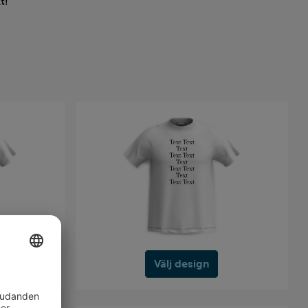
t!
Välj design