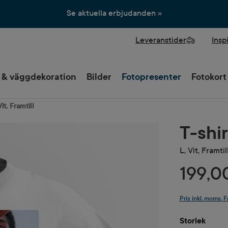
Se aktuella erbjudanden »
Leveranstider
Insp
 & väggdekoration
Bilder
Fotopresenter
Fotokort
Vit, Framtill
T-shir
L, Vit, Framtil
199,0
Pris inkl. moms. F
Välj
Storlek