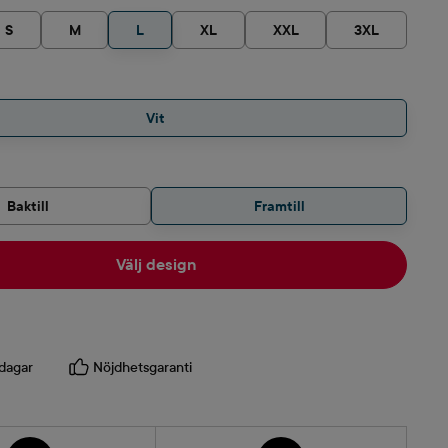
S
M
L
XL
XXL
3XL
Vit
Baktill
Framtill
Välj design
dagar
Nöjdhetsgaranti