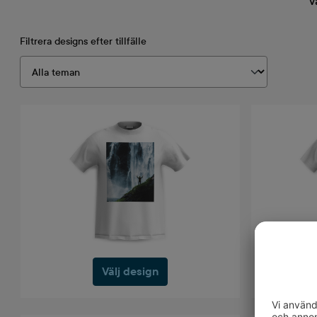
V
Filtrera designs efter tillfälle
Välj design