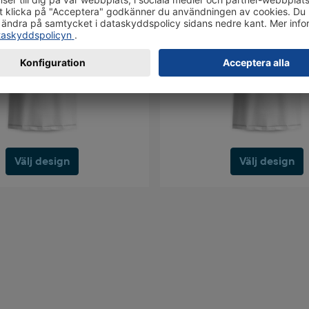
Välj design
Välj design