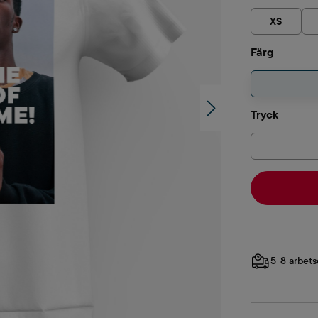
XS
Välj
Färg
Välj
Tryck
5-8 arbets