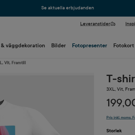
Se aktuella erbjudanden
Leveranstider
Insp
 & väggdekoration
Bilder
Fotopresenter
Fotokort
, Vit, Framtill
T-shi
3XL, Vit, Fram
199,0
Pris inkl. moms. F
Välj
Storlek