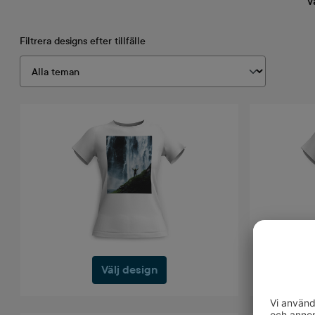
V
Filtrera designs efter tillfälle
Välj design