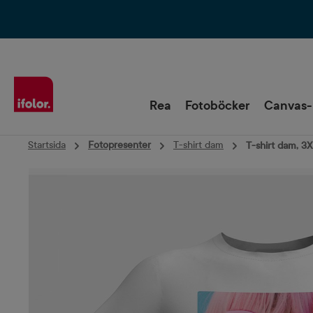
Hoppa till huvudnavigering
Rea
Fotoböcker
Canvas-
Startsida
Fotopresenter
T-shirt dam
T-shirt dam, 3XL
Hoppa över bildgalleri