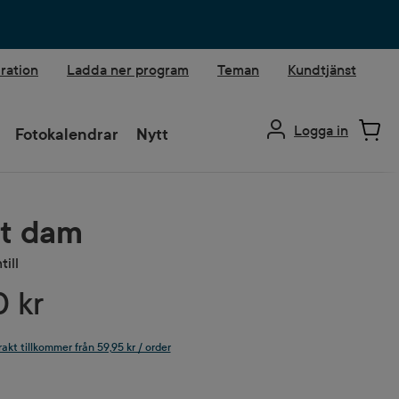
iration
Ladda ner program
Teman
Kundtjänst
Logga in
Fotokalendrar
Nytt
rt dam
till
0 kr
rakt tillkommer från 59,95 kr / order