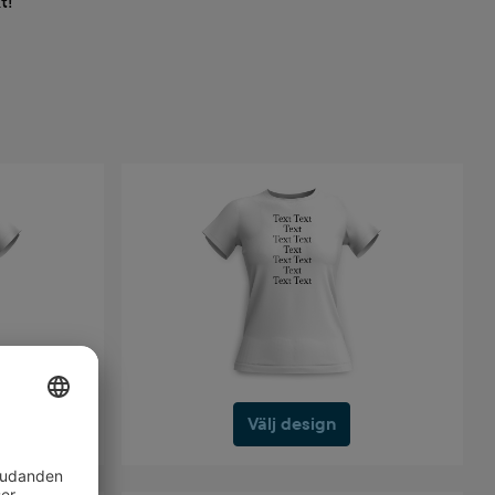
t!
Välj design