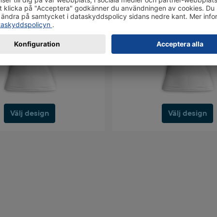
Välj design
Välj design