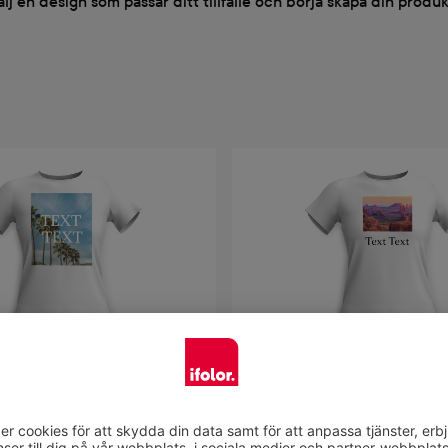
älj en design som passar ditt tillfälle och börja skapa din produk
Välj design
Välj design