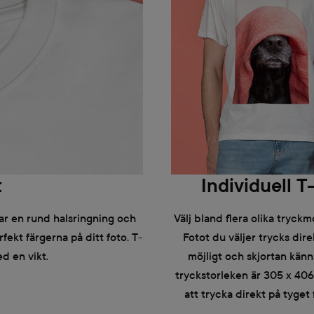
t
Individuell T
ar en rund halsringning och
Välj bland flera olika tryck
fekt färgerna på ditt foto. T-
Fotot du väljer trycks dire
ed en vikt.
möjligt och skjortan kän
tryckstorleken är 305 x 40
att trycka direkt på tyget