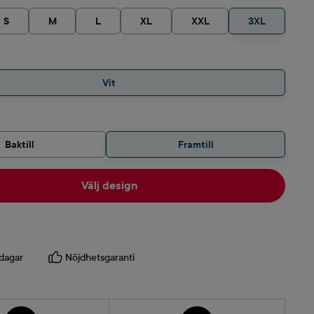
S
M
L
XL
XXL
3XL
Vit
Baktill
Framtill
Välj design
dagar
Nöjdhetsgaranti