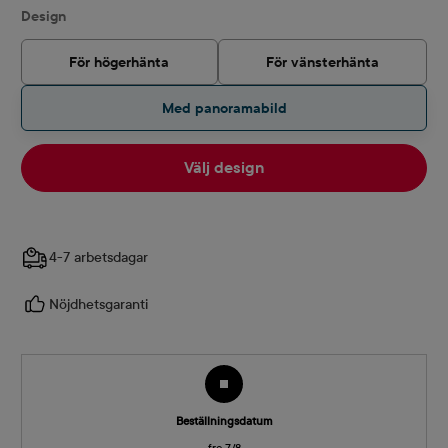
Välj
Design
För högerhänta
För vänsterhänta
Med panoramabild
Välj design
4-7 arbetsdagar
Nöjdhetsgaranti
Beställningsdatum