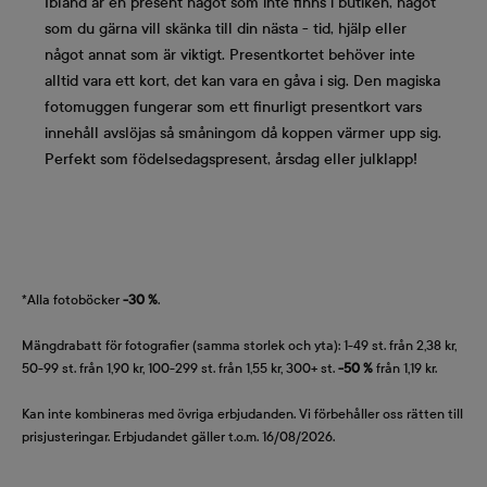
Ibland är en present något som inte finns i butiken, något
som du gärna vill skänka till din nästa - tid, hjälp eller
något annat som är viktigt. Presentkortet behöver inte
alltid vara ett kort, det kan vara en gåva i sig. Den magiska
fotomuggen fungerar som ett finurligt presentkort vars
innehåll avslöjas så småningom då koppen värmer upp sig.
Perfekt som födelsedagspresent, årsdag eller julklapp!
*Alla fotoböcker
-30 %
.
Mängdrabatt för fotografier (samma storlek och yta): 1-49 st. från 2,38 kr,
50-99 st. från 1,90 kr, 100-299 st. från 1,55 kr, 300+ st.
-50 %
från 1,19 kr.
Kan inte kombineras med övriga erbjudanden. Vi förbehåller oss rätten till
prisjusteringar. Erbjudandet gäller t.o.m. 16/08/2026.