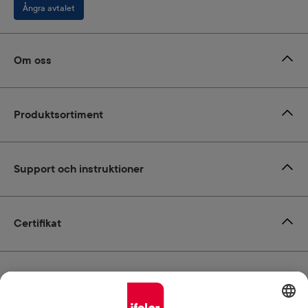
Ångra avtalet
Om oss
Produktsortiment
Support och instruktioner
Certifikat
Leverans