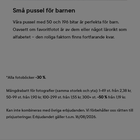
Små pussel för barnen
Våra pussel med 50 och 196 bitar är perfekta för barn.
Oavsett om favoritfotot är av dem eller något lärorikt som
alfabetet – den roliga faktorn finns fortfarande kvar.
*Alla fotoböcker
-30 %
.
Mängdrabatt för fotografier (samma storlek och yta): 1-49 st. från 2,38 kr,
50-99 st. från 1,90 kr, 100-299 st. från 1,55 kr, 300+ st.
-50 %
från 1,19 kr.
Kan inte kombineras med övriga erbjudanden. Vi förbehåller oss rätten till
prisjusteringar. Erbjudandet gäller t.o.m. 16/08/2026.