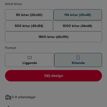
Välj
Antal bitar
50 bitar (20x30)
196 bitar (30x45)
500 bitar (40x54)
1000 bitar (44x68)
1500 bitar (60x90)
Välj
Format
Liggande
Stående
Välj design
5-8 arbetsdagar