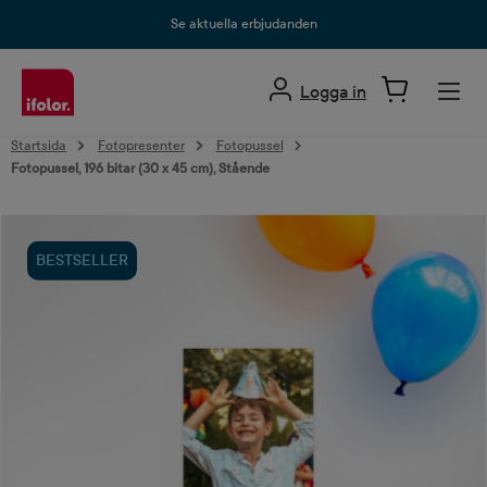
uvudinnehåll
Se aktuella erbjudanden
Logga in
Startsida
Fotopresenter
Fotopussel
Fotopussel, 196 bitar (30 x 45 cm), Stående
Hoppa över bildgalleri
BESTSELLER