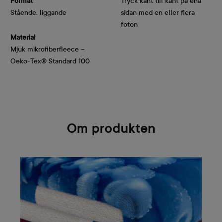
Format
Tryck kant till kant på ena
Stående, liggande
sidan med en eller flera
foton
Material
Mjuk mikrofiberfleece –
Oeko-Tex® Standard 100
Om produkten