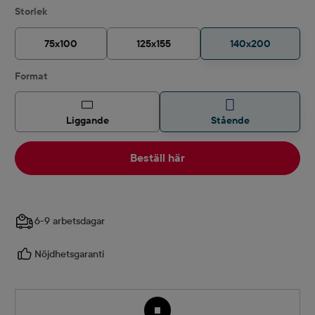
Välj
Storlek
75x100
125x155
140x200
Välj
Format
Liggande
Stående
Beställ här
6-9 arbetsdagar
Nöjdhetsgaranti