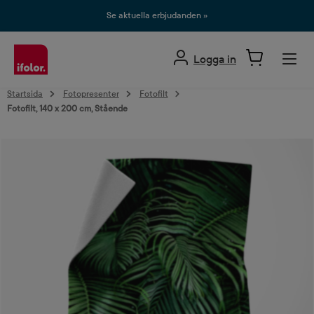
uvudinnehåll
Se aktuella erbjudanden »
Logga in
Startsida
Fotopresenter
Fotofilt
Fotofilt, 140 x 200 cm, Stående
Hoppa över bildgalleri