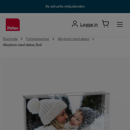
uvudinnehåll
Se aktuella erbjudanden
Logga in
Startsida
Fotopresenter
Akrylram med dekor
Akrylram med dekor, Snö
Hoppa över bildgalleri