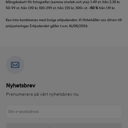
Mängdrabatt för fotografier (samma storlek och yta): 1-49 st. från 2,38 kr,
50-99 st. från 1,90 kr, 100-299 st. från 1,55 kr, 300+ st.
-50 %
från 1,19 kr.
Kan inte kombineras med övriga erbjudanden. Vi förbehåller oss rätten till
prisjusteringar. Erbjudandet gäller t.o.m. 16/08/2026.
Nyhetsbrev
Prenumerera på vårt nyhetsbrev nu
Din e-postadress