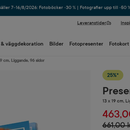
äller 7–16/8/2026: Fotoböcker -30 % | Fotografier upp till -50 
Leveranstider
Insp
 & väggdekoration
Bilder
Fotopresenter
Fotokort
19 cm, Liggande, 96 sidor
25%*
Prese
13 x 19 cm, L
463,0
661,00 k