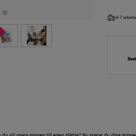
4-7 arbets
Best
 du vill spara minnen till egen glädje? Nu sparar du dina minne