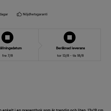
dagar
Nöjdhetsgaranti
ällningsdatum
Beräknad leverans
fre 7/8
tor 13/8 - tis 18/8
n enkelt i en presentbok som är trendig och liten, 13x19 cm