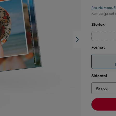
Pris inkl. moms. F
Kampanjpriset s
Välj
Storlek
Välj
Format
Välj
Sidantal