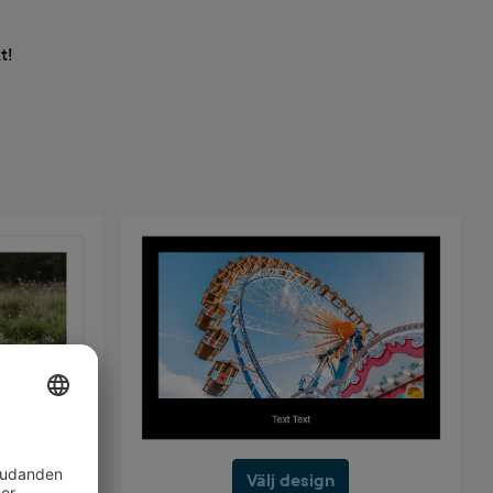
t!
Välj design