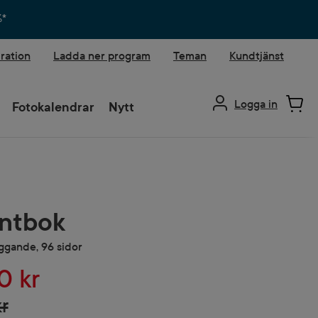
%*
iration
Ladda ner program
Teman
Kundtjänst
Logga in
Fotokalendrar
Nytt
ntbok
iggande, 96 sidor
0 kr
r