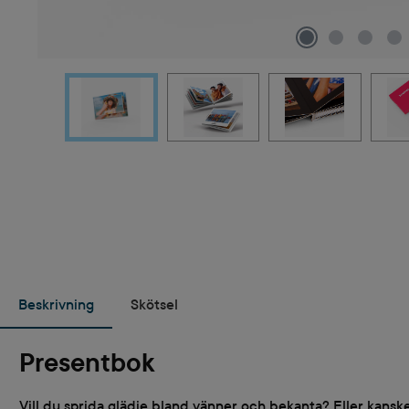
Beskrivning
Skötsel
Presentbok
Vill du sprida glädje bland vänner och bekanta? Eller kanske