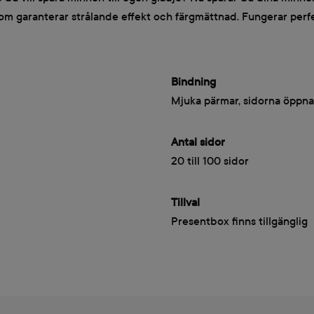
som garanterar strålande effekt och färgmättnad. Fungerar perf
Bindning
Mjuka pärmar, sidorna öppna
Antal sidor
20 till 100 sidor
Tillval
Presentbox finns tillgänglig