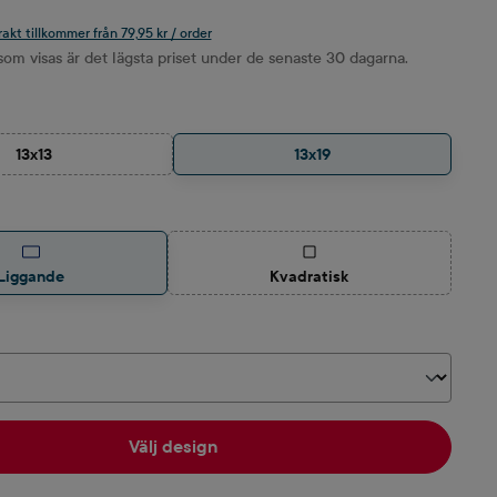
rakt tillkommer från 79,95 kr / order
om visas är det lägsta priset under de senaste 30 dagarna.
13x13
13x19
(Det här alternativet är för närvarande inte tillgängligt.)
(Det här alternativet är för nä
Liggande
Kvadratisk
Välj design