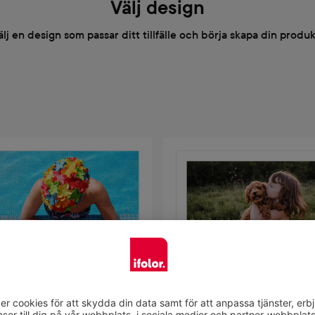
Välj design
älj en design som passar ditt tillfälle och börja skapa din produk
Välj design
Välj design