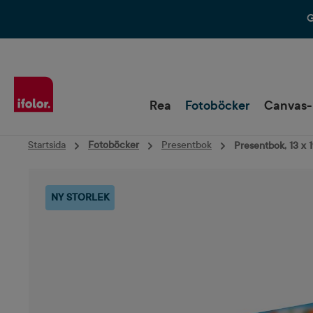
Hoppa till huvudnavigering
G
Rea
Fotoböcker
Canvas-
Startsida
Fotoböcker
Presentbok
Presentbok, 13 x 
Hoppa över bildgalleri
NY STORLEK