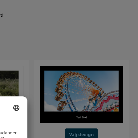
t!
Välj design