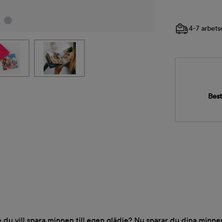
4-7 arbets
Best
 du vill spara minnen till egen glädje? Nu sparar du dina minne