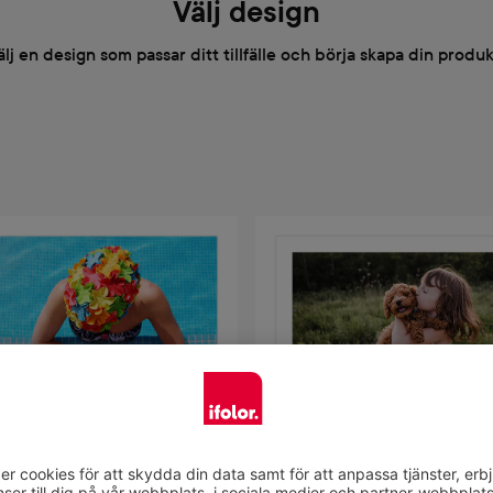
Välj design
älj en design som passar ditt tillfälle och börja skapa din produk
Välj design
Välj design