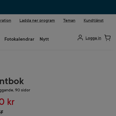
iration
Ladda ner program
Teman
Kundtjänst
Logga in
Fotokalendrar
Nytt
ntbok
iggande, 90 sidor
0 kr
r