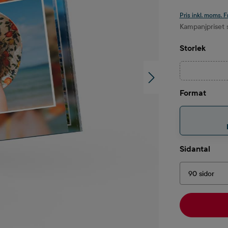
Pris inkl. moms. F
Kampanjpriset s
Välj
Storlek
Välj
Format
Välj
Sidantal