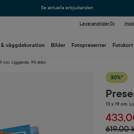
Se aktuella erbjudanden
Leveranstider
Insp
 & väggdekoration
Bilder
Fotopresenter
Fotokort
19 cm, Liggande, 90 sidor
30%*
Prese
13 x 19 cm, L
433,0
619,00 k