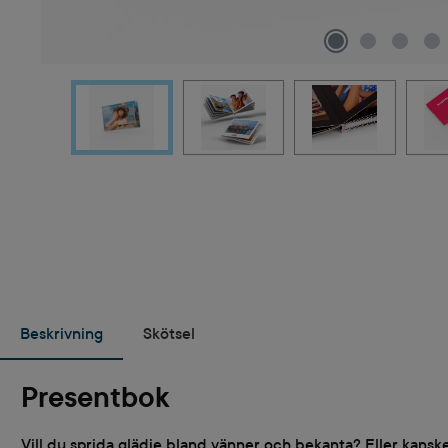
Beskrivning
Skötsel
Presentbok
Vill du sprida glädje bland vänner och bekanta? Eller kanske