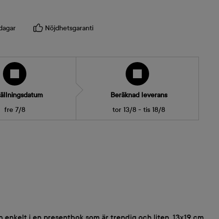
dagar
Nöjdhetsgaranti
ällningsdatum
Beräknad leverans
fre 7/8
tor 13/8 - tis 18/8
n enkelt i en presentbok som är trendig och liten, 13x19 cm