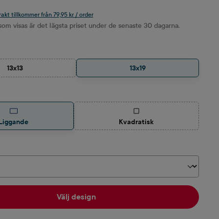
rakt tillkommer från 79,95 kr / order
om visas är det lägsta priset under de senaste 30 dagarna.
13x13
13x19
(Det här alternativet är för närvarande inte tillgängligt.)
(Det här alternativet är för nä
Liggande
Kvadratisk
Välj design