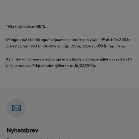
*Alla fotoböcker
-30 %
.
Mängdrabatt för fotografier (samma storlek och yta): 1-49 st. från 2,38 kr,
50-99 st. från 1,90 kr, 100-299 st. från 1,55 kr, 300+ st.
-50 %
från 1,19 kr.
Kan inte kombineras med övriga erbjudanden. Vi förbehåller oss rätten till
prisjusteringar. Erbjudandet gäller t.o.m. 16/08/2026.
Nyhetsbrev