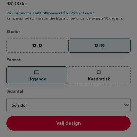
381,00 kr
Pris inkl. moms. Frakt tillkommer från 79,95 kr / order
Kampanjpriset som visas är det lägsta priset under de senaste 30 dagarna.
Välj
Storlek
13x13
13x19
(Det här alternativet är för närvarande inte tillgängligt.)
Välj
Format
(Det här alternativet ä
Liggande
Kvadratisk
Välj
Sidantal
Välj design