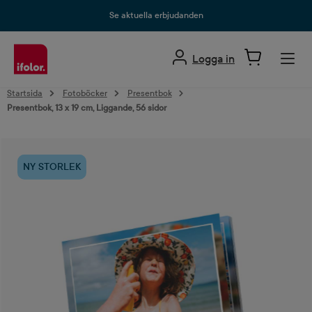
uvudinnehåll
Se aktuella erbjudanden
Logga in
Startsida
Fotoböcker
Presentbok
Presentbok, 13 x 19 cm, Liggande, 56 sidor
Hoppa över bildgalleri
NY STORLEK