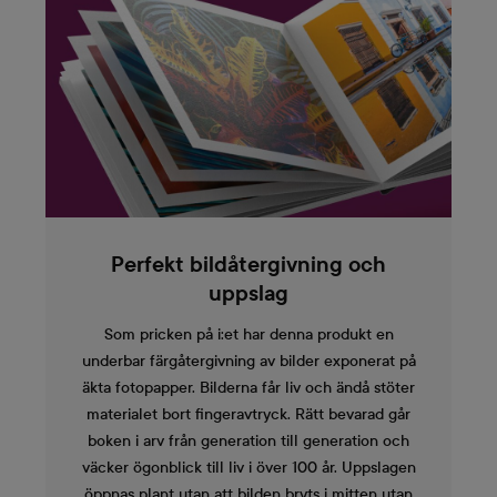
Perfekt bildåtergivning och
uppslag
Som pricken på i:et har denna produkt en
underbar färgåtergivning av bilder exponerat på
äkta fotopapper. Bilderna får liv och ändå stöter
materialet bort fingeravtryck. Rätt bevarad går
boken i arv från generation till generation och
väcker ögonblick till liv i över 100 år. Uppslagen
öppnas plant utan att bilden bryts i mitten utan