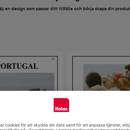
älj en design som passar ditt tillfälle och börja skapa din produk
Välj design
Välj design