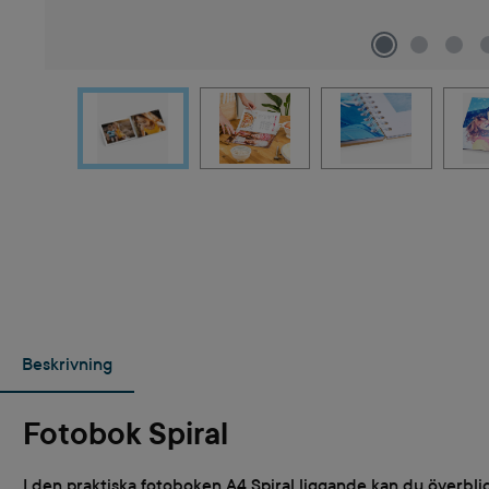
Beskrivning
Fotobok Spiral
I den praktiska fotoboken A4 Spiral liggande kan du överbli