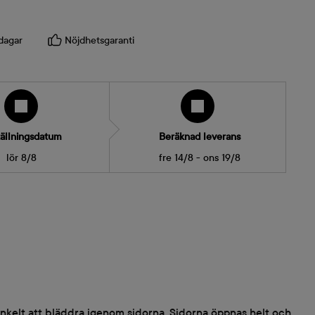
dagar
Nöjdhetsgaranti
ällningsdatum
Beräknad leverans
lör 8/8
fre 14/8 - ons 19/8
enkelt att bläddra igenom sidorna. Sidorna öppnas helt och