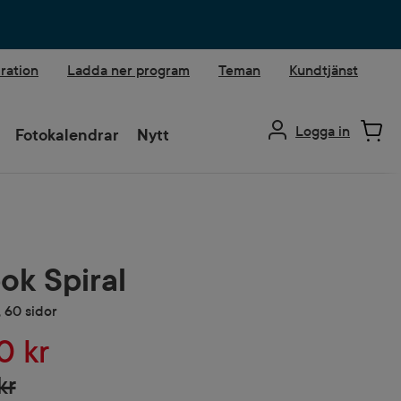
iration
Ladda ner program
Teman
Kundtjänst
Logga in
Fotokalendrar
Nytt
ok Spiral
 60 sidor
0 kr
kr