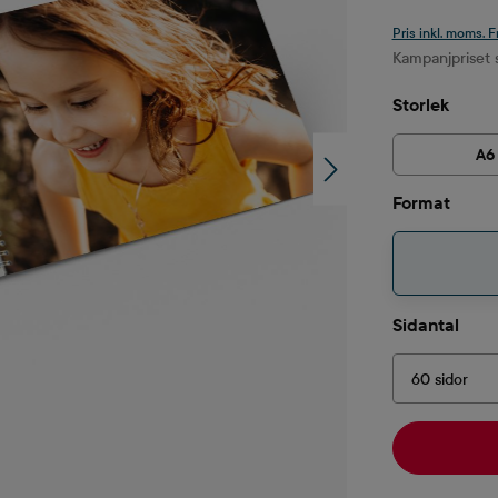
Pris inkl. moms. F
Kampanjpriset s
Välj
Storlek
A6
Välj
Format
Välj
Sidantal