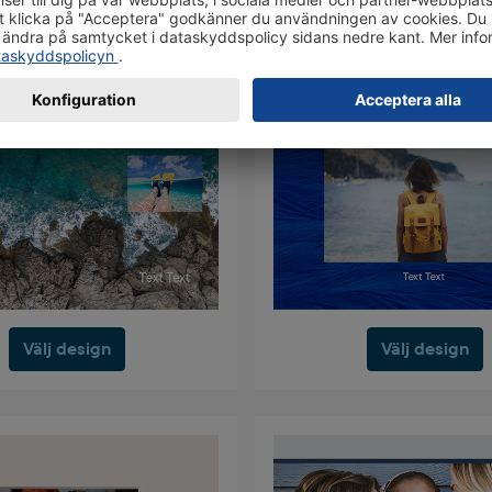
Välj design
Välj design