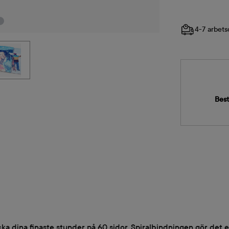
4-7 arbets
Best
cka dina finaste stunder på 60 sidor. Spiralbindningen gör det 