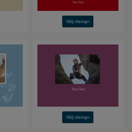
Välj design
Välj design