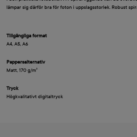
lämpar sig därför bra för foton i uppslagsstorlek. Robust sp
Tillgängliga format
A4, A5, A6
Pappersalternativ
Matt, 170 g/m²
Tryck
Högkvalitativt digitaltryck