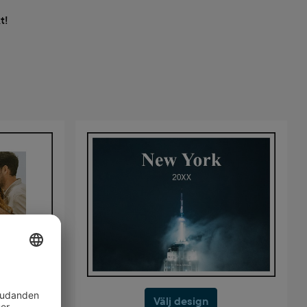
t!
Välj design