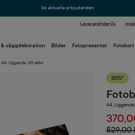
Se aktuella erbjudanden
Leveranstider
Insp
 & väggdekoration
Bilder
Fotopresenter
Fotokort
 A4, Liggande, 60 sidor
30%*
Fotob
A4, Liggande,
370,0
529,00 