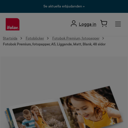
uvudinnehåll
Se aktuella erbjudanden »
Logga in
Startsida
Fotoböcker
Fotobok Premium, fotopapper
Fotobok Premium, fotopapper, A5, Liggande, Matt, Blank, 48 sidor
Hoppa över bildgalleri