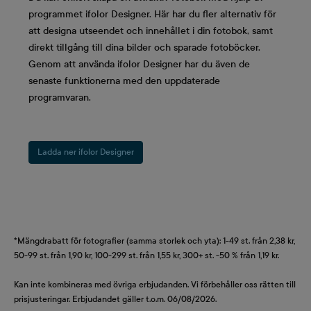
programmet ifolor Designer. Här har du fler alternativ för
att designa utseendet och innehållet i din fotobok, samt
direkt tillgång till dina bilder och sparade fotoböcker.
Genom att använda ifolor Designer har du även de
senaste funktionerna med den uppdaterade
programvaran.
Ladda ner ifolor Designer
*Mängdrabatt för fotografier (samma storlek och yta): 1-49 st. från 2,38 kr,
50-99 st. från 1,90 kr, 100-299 st. från 1,55 kr, 300+ st. -50 % från 1,19 kr.
Kan inte kombineras med övriga erbjudanden. Vi förbehåller oss rätten till
prisjusteringar. Erbjudandet gäller t.o.m. 06/08/2026.