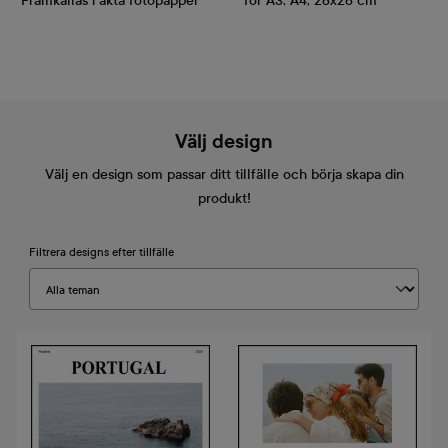
Framkallas i äkta fotopapper
för A3, A4, 28x28 cm
Välj design
Välj en design som passar ditt tillfälle och börja skapa din
produkt!
Filtrera designs efter tillfälle