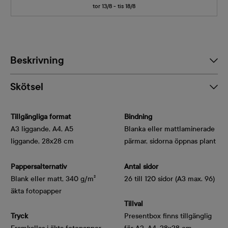
tor 13/8 - tis 18/8
Beskrivning
Skötsel
Tillgängliga format
Bindning
A3 liggande, A4, A5
Blanka eller mattlaminerade
liggande, 28x28 cm
pärmar, sidorna öppnas plant
Pappersalternativ
Antal sidor
Blank eller matt, 340 g/m² 
26 till 120 sidor (A3 max. 96)
äkta fotopapper
Tillval
Tryck
Presentbox finns tillgänglig