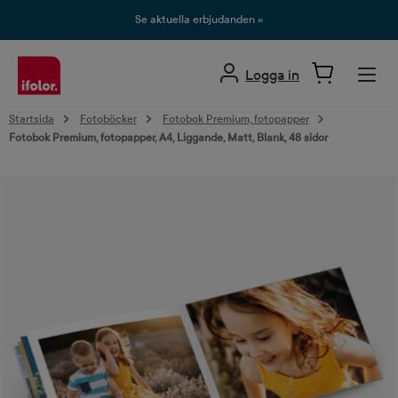
uvudinnehåll
Se aktuella erbjudanden »
Logga in
Startsida
Fotoböcker
Fotobok Premium, fotopapper
Fotobok Premium, fotopapper, A4, Liggande, Matt, Blank, 48 sidor
Hoppa över bildgalleri