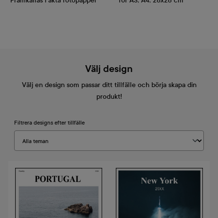
Framkallas i äkta fotopapper
för A3, A4, 28x28 cm
Välj design
Välj en design som passar ditt tillfälle och börja skapa din
produkt!
Filtrera designs efter tillfälle