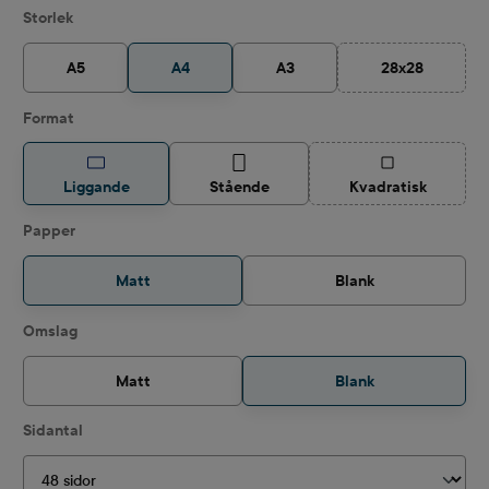
Välj
Storlek
A5
A4
A3
28x28
(Det här altern
Välj
Format
(Det här alternat
Liggande
Stående
Kvadratisk
Välj
Papper
Matt
Blank
Välj
Omslag
Matt
Blank
Välj
Sidantal