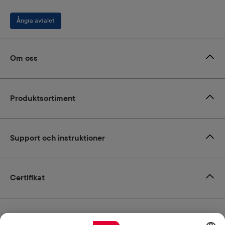
Ångra avtalet
Om oss
Produktsortiment
Support och instruktioner
Certifikat
Leverans