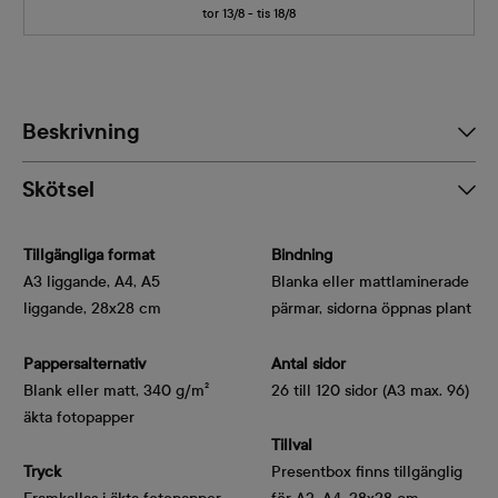
tor 13/8 - tis 18/8
Beskrivning
Skötsel
Tillgängliga format
Bindning
A3 liggande, A4, A5
Blanka eller mattlaminerade
liggande, 28x28 cm
pärmar, sidorna öppnas plant
Pappersalternativ
Antal sidor
Blank eller matt, 340 g/m² 
26 till 120 sidor (A3 max. 96)
äkta fotopapper
Tillval
Tryck
Presentbox finns tillgänglig