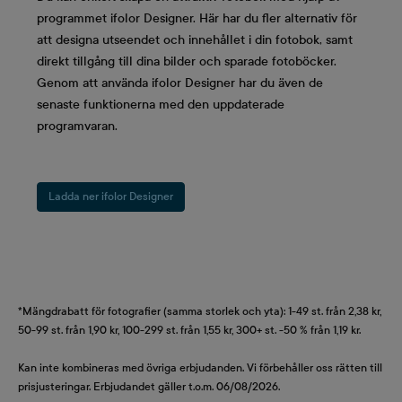
programmet ifolor Designer. Här har du fler alternativ för
att designa utseendet och innehållet i din fotobok, samt
direkt tillgång till dina bilder och sparade fotoböcker.
Genom att använda ifolor Designer har du även de
senaste funktionerna med den uppdaterade
programvaran.
Ladda ner ifolor Designer
*Mängdrabatt för fotografier (samma storlek och yta): 1-49 st. från 2,38 kr,
50-99 st. från 1,90 kr, 100-299 st. från 1,55 kr, 300+ st. -50 % från 1,19 kr.
Kan inte kombineras med övriga erbjudanden. Vi förbehåller oss rätten till
prisjusteringar. Erbjudandet gäller t.o.m. 06/08/2026.