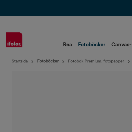
Hoppa till huvudnavigering
Rea
Fotoböcker
Canvas-
Startsida
Fotoböcker
Fotobok Premium, fotopapper
Hoppa över bildgalleri