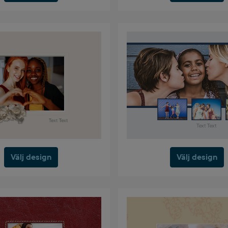
Välj design
Välj design