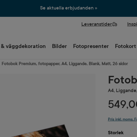
Se aktuella erbjudanden »
Leveranstider
Insp
 & väggdekoration
Bilder
Fotopresenter
Fotokort
Fotobok Premium, fotopapper, A4, Liggande, Blank, Matt, 26 sidor
Fotob
A4, Liggande,
549,0
Pris inkl. moms. F
Välj
Storlek