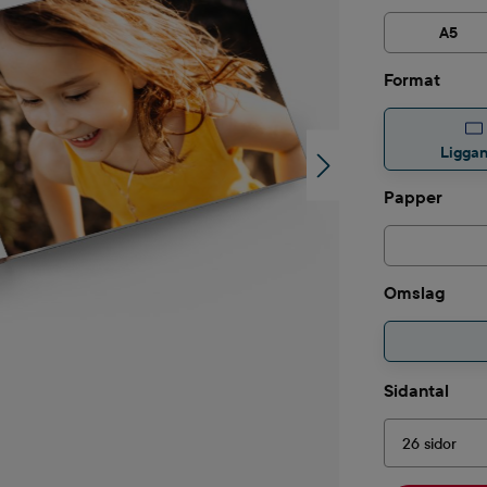
A5
Välj
Format
Ligga
Välj
Papper
Välj
Omslag
Välj
Sidantal