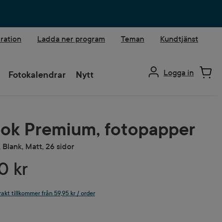
iration
Ladda ner program
Teman
Kundtjänst
Logga in
Fotokalendrar
Nytt
ok Premium, fotopapper
 Blank, Matt, 26 sidor
0 kr
rakt tillkommer från 59,95 kr / order