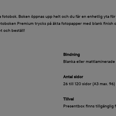
obok. Boken öppnas upp helt och du får en enhetlig yta för din 
la. Fotoboken Premium trycks på äkta fotopapper med blank finis
t och beställ!
Bindning
Blanka eller mattlaminerade 
Antal sidor
26 till 120 sidor (A3 max. 96)
Tillval
Presentbox finns tillgänglig