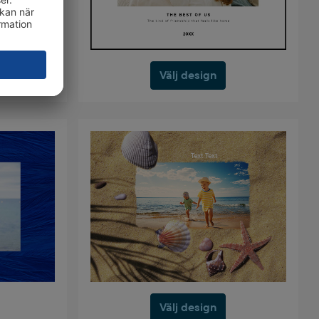
Välj design
Välj design