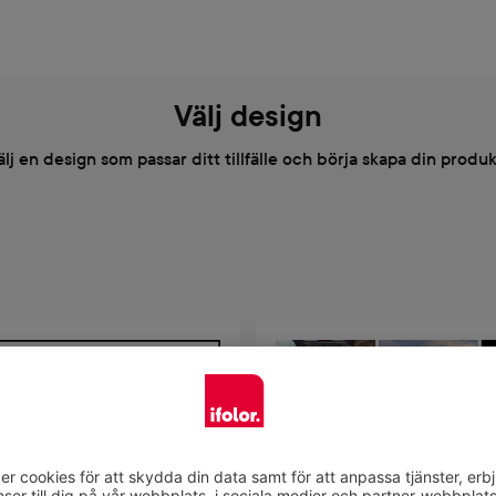
Välj design
älj en design som passar ditt tillfälle och börja skapa din produk