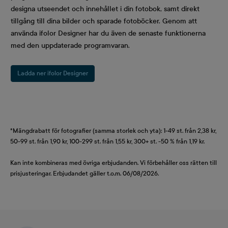
designa utseendet och innehållet i din fotobok, samt direkt
tillgång till dina bilder och sparade fotoböcker. Genom att
använda ifolor Designer har du även de senaste funktionerna
med den uppdaterade programvaran.
Ladda ner ifolor Designer
*Mängdrabatt för fotografier (samma storlek och yta): 1-49 st. från 2,38 kr,
50-99 st. från 1,90 kr, 100-299 st. från 1,55 kr, 300+ st. -50 % från 1,19 kr.
Kan inte kombineras med övriga erbjudanden. Vi förbehåller oss rätten till
prisjusteringar. Erbjudandet gäller t.o.m. 06/08/2026.