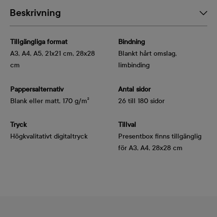
Beskrivning
Tillgängliga format
Bindning
A3, A4, A5, 21x21 cm, 28x28
Blankt hårt omslag,
cm
limbinding
Pappersalternativ
Antal sidor
Blank eller matt, 170 g/m²
26 till 180 sidor
Tryck
Tillval
Högkvalitativt digitaltryck
Presentbox finns tillgänglig
för A3, A4, 28x28 cm