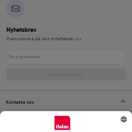
Nyhetsbrev
Prenumerera på vårt nyhetsbrev nu
Din e-postadress
Prenumerera nu
Kontakta oss
Ångra avtalet