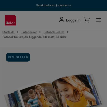
uvudinnehåll
Se aktuella erbjudanden »
Logga in
Startsida
Fotoböcker
Fotobok Deluxe
Fotobok Deluxe, A5, Liggande, Silk matt, 36 sidor
Hoppa över bildgalleri
BESTSELLER