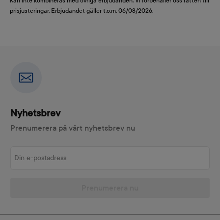
Kan inte kombineras med övriga erbjudanden. Vi förbehåller oss rätten till
prisjusteringar. Erbjudandet gäller t.o.m. 06/08/2026.
Nyhetsbrev
Prenumerera på vårt nyhetsbrev nu
Din e-postadress
Prenumerera nu