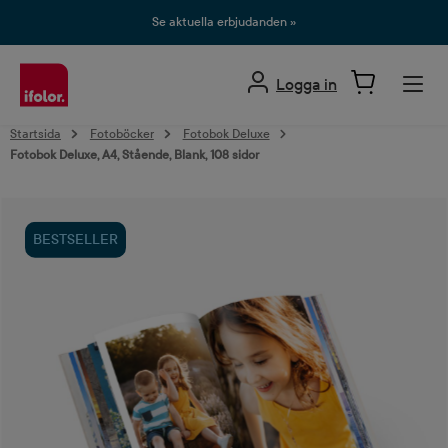
uvudinnehåll
Se aktuella erbjudanden »
Logga in
Startsida
Fotoböcker
Fotobok Deluxe
Fotobok Deluxe, A4, Stående, Blank, 108 sidor
Hoppa över bildgalleri
BESTSELLER