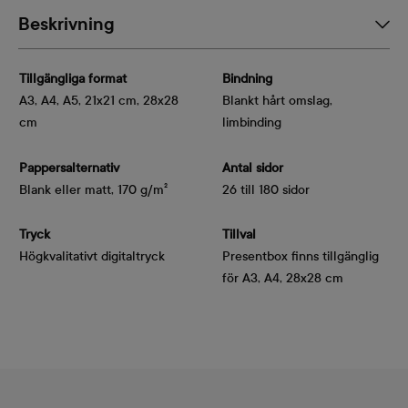
Beskrivning
Tillgängliga format
Bindning
A3, A4, A5, 21x21 cm, 28x28
Blankt hårt omslag,
cm
limbinding
Pappersalternativ
Antal sidor
Blank eller matt, 170 g/m²
26 till 180 sidor
Tryck
Tillval
Högkvalitativt digitaltryck
Presentbox finns tillgänglig
för A3, A4, 28x28 cm