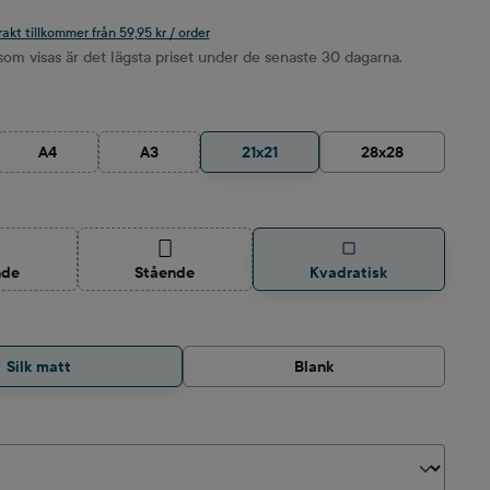
rakt tillkommer från 59,95 kr / order
om visas är det lägsta priset under de senaste 30 dagarna.
A4
A3
21x21
28x28
alternativet är för närvarande inte tillgängligt.)
(Det här alternativet är för närvarande inte tillgängligt.)
(Det här alternativet är för närvarande inte tillgängligt.
et här alternativet är för närvarande inte tillgängligt.)
(Det här alternativet är för närvarande inte tillgängli
nde
Stående
Kvadratisk
Silk matt
Blank