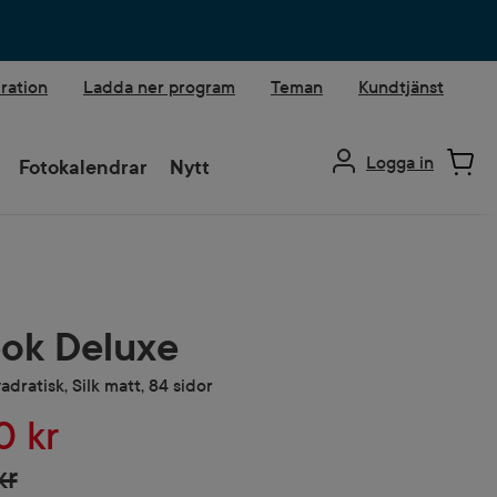
iration
Ladda ner program
Teman
Kundtjänst
Logga in
Fotokalendrar
Nytt
ok Deluxe
adratisk, Silk matt, 84 sidor
0 kr
kr