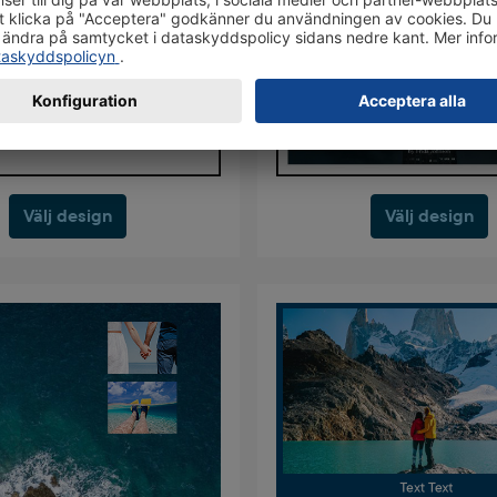
Välj design
Välj design