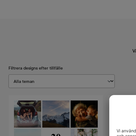
V
Filtrera designs efter tillfälle