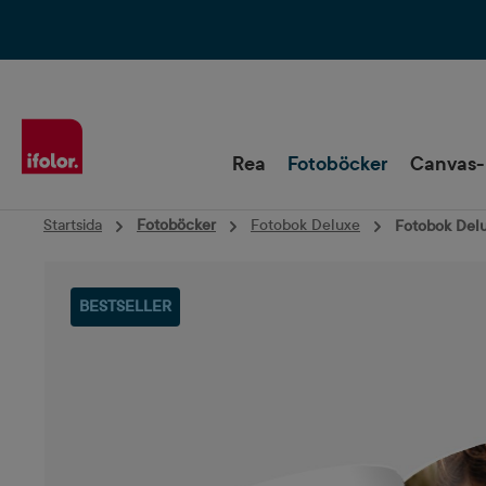
Hoppa till huvudnavigering
Rea
Fotoböcker
Canvas-
Startsida
Fotoböcker
Fotobok Deluxe
Fotobok Delux
Hoppa över bildgalleri
BESTSELLER