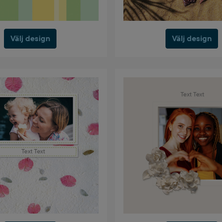
Välj design
Välj design