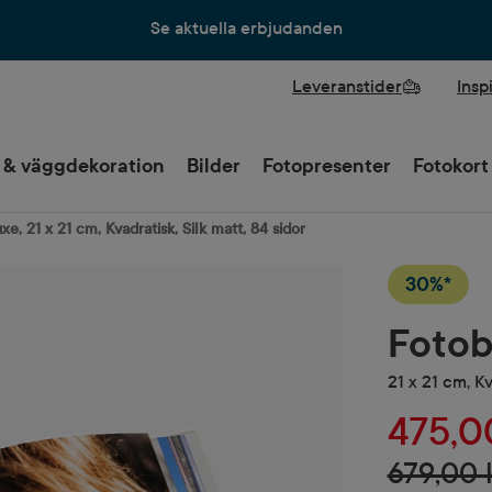
Se aktuella erbjudanden
Leveranstider
Insp
 & väggdekoration
Bilder
Fotopresenter
Fotokort
e, 21 x 21 cm, Kvadratisk, Silk matt, 84 sidor
30%*
Fotob
21 x 21 cm, Kv
475,0
679,00 