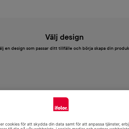
Välj design
älj en design som passar ditt tillfälle och börja skapa din produk