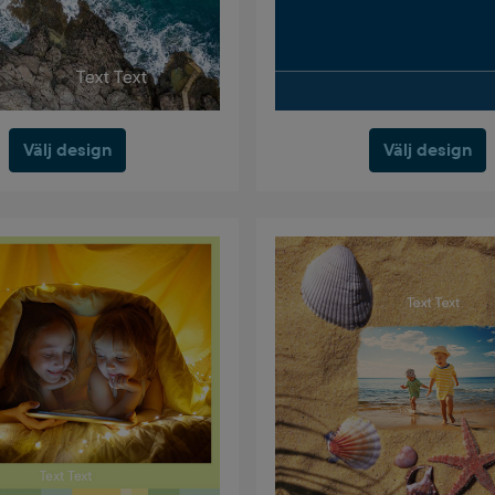
Välj design
Välj design