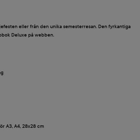
ljefesten eller från den unika semesterresan. Den fyrkantiga
otobok Deluxe på webben.
ng
 för A3, A4, 28x28 cm