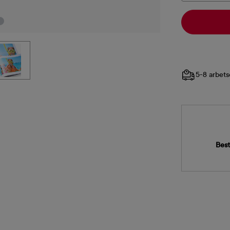
5-8 arbets
Best