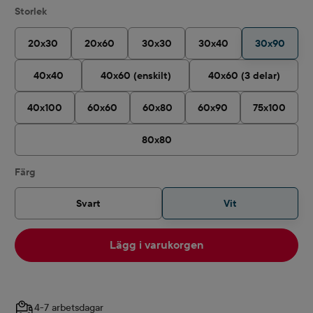
Välj
Storlek
20x30
20x60
30x30
30x40
30x90
40x40
40x60 (enskilt)
40x60 (3 delar)
40x100
60x60
60x80
60x90
75x100
80x80
Välj
Färg
Svart
Vit
Lägg i varukorgen
4-7 arbetsdagar