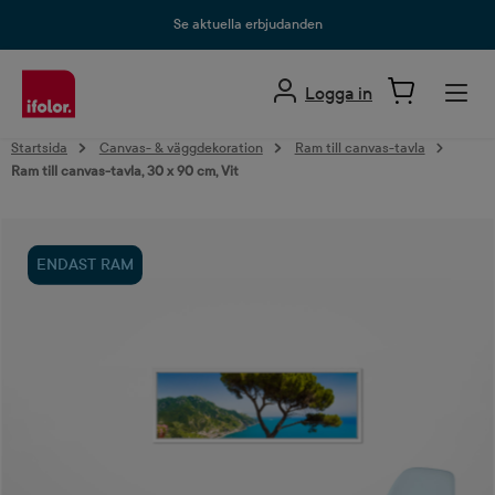
uvudinnehåll
Se aktuella erbjudanden
Logga in
Startsida
Canvas- & väggdekoration
Ram till canvas-tavla
Ram till canvas-tavla, 30 x 90 cm, Vit
Hoppa över bildgalleri
ENDAST RAM