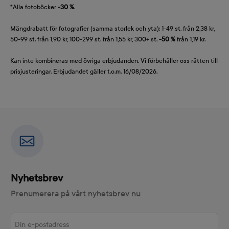
*Alla fotoböcker
-30 %
.
Mängdrabatt för fotografier (samma storlek och yta): 1-49 st. från 2,38 kr,
50-99 st. från 1,90 kr, 100-299 st. från 1,55 kr, 300+ st.
-50 %
från 1,19 kr.
Kan inte kombineras med övriga erbjudanden. Vi förbehåller oss rätten till
prisjusteringar. Erbjudandet gäller t.o.m. 16/08/2026.
Nyhetsbrev
Prenumerera på vårt nyhetsbrev nu
Din e-postadress