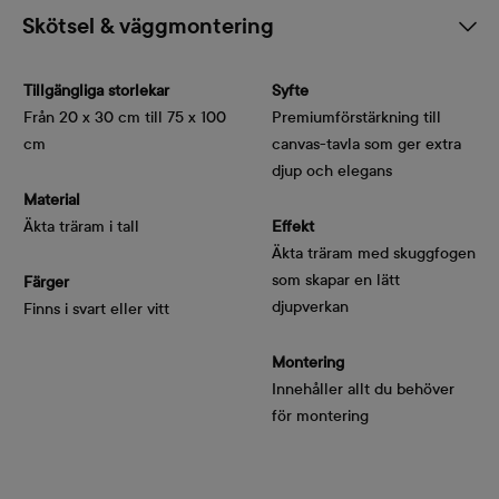
Skötsel & väggmontering
Tillgängliga storlekar
Syfte
Från 20 x 30 cm till 75 x 100
Premiumförstärkning till
cm
canvas-tavla som ger extra
djup och elegans
Material
Äkta träram i tall
Effekt
Äkta träram med skuggfogen
som skapar en lätt
Färger
djupverkan
Finns i svart eller vitt
Montering
Innehåller allt du behöver
för montering