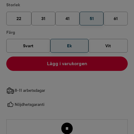
Välj
Storlek
22
31
41
51
61
Välj
Färg
Svart
Ek
Vit
Lägg i varukorgen
8-11 arbetsdagar
Nöjdhetsgaranti