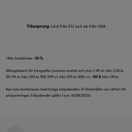
Träursprung:
Lind från EU och ek från USA
*Alla fotoböcker
-30 %
.
Mängdrabatt för fotografier (samma storlek och yta): 1-49 st. från 2,38 kr,
50-99 st. från 1,90 kr, 100-299 st. från 1,55 kr, 300+ st.
-50 %
från 1,19 kr.
Kan inte kombineras med övriga erbjudanden. Vi förbehåller oss rätten till
prisjusteringar. Erbjudandet gäller t.o.m. 16/08/2026.