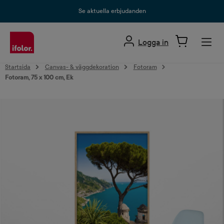
uvudinnehåll
Se aktuella erbjudanden
Logga in
Startsida
Canvas- & väggdekoration
Fotoram
Fotoram, 75 x 100 cm, Ek
Hoppa över bildgalleri