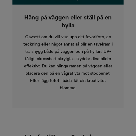
Häng på väggen eller ställ på en
hylla
Oavsett om du vill visa upp ditt favorifoto, en
teckning eller något annat så blir en tavelram i
trä snygg både på väggen och på hyllan. UV-
tåligt, okrossbart akrylglas skyddar dina bilder
effektivt. Du kan hänga ramen på väggen eller
placera den på en vågrät yta mot stödbenet.
Eller lägg fotot i båda, låt din kreativitet
blomma.