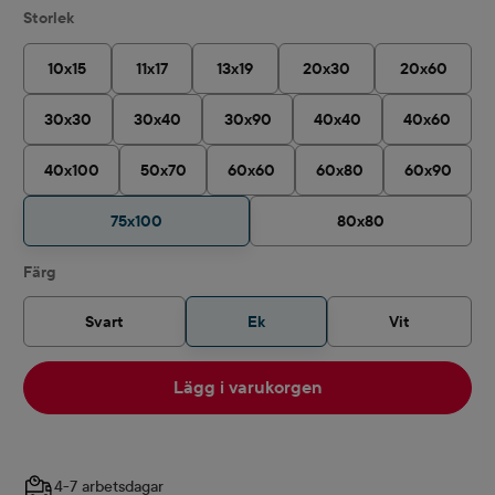
Välj
Storlek
10x15
11x17
13x19
20x30
20x60
30x30
30x40
30x90
40x40
40x60
40x100
50x70
60x60
60x80
60x90
75x100
80x80
Välj
Färg
Svart
Ek
Vit
Lägg i varukorgen
4-7 arbetsdagar