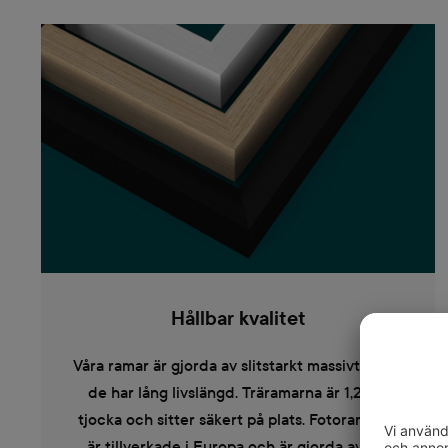
Hållbar kvalitet
Våra ramar är gjorda av slitstarkt massivt trä så
de har lång livslängd. Träramarna är 1,2 cm
tjocka och sitter säkert på plats. Fotoramarna
är tillverkade i Europa och är gjorda av ek-