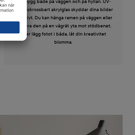
trä snygg både på väggen och på hyllan. UV-
tåligt, okrossbart akrylglas skyddar dina bilder
effektivt. Du kan hänga ramen på väggen eller
placera den på en vågrät yta mot stödbenet.
Eller lägg fotot i båda, låt din kreativitet
blomma.