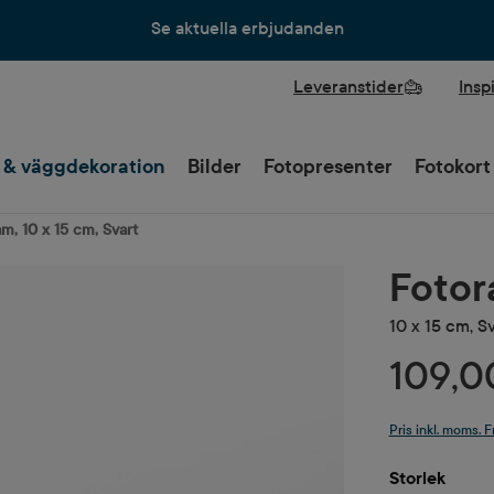
Se aktuella erbjudanden
Leveranstider
Insp
 & väggdekoration
Bilder
Fotopresenter
Fotokort
m, 10 x 15 cm, Svart
Foto
10 x 15 cm, S
109,0
Pris inkl. moms. F
Välj
Storlek