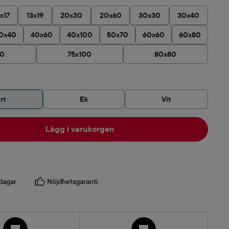
1x17
13x19
20x30
20x60
30x30
30x40
0x40
40x60
40x100
50x70
60x60
60x80
90
75x100
80x80
rt
Ek
Vit
Lägg i varukorgen
dagar
Nöjdhetsgaranti