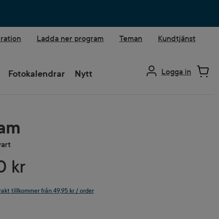
iration
Ladda ner program
Teman
Kundtjänst
Logga in
Fotokalendrar
Nytt
ram
vart
0 kr
rakt tillkommer från 49,95 kr / order