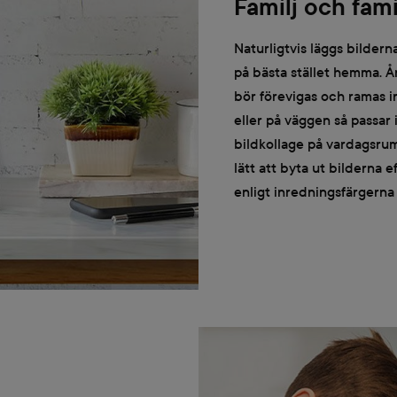
Familj och fami
Naturligtvis läggs bilde
på bästa stället hemma. Å
bör förevigas och ramas in
eller på väggen så passar 
bildkollage på vardagsrum
lätt att byta ut bilderna e
enligt inredningsfärgerna