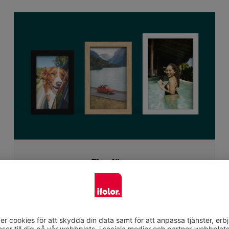
Fler färger
Du kan välja de ramar som passar dig bland tre
olika färger: svart, vit och ek. Den svartvita
ramen är gjord av lind och den ekfärgade
ramen är gjord av naturlig ek. Förutom foton