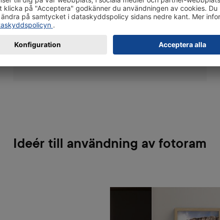
kan du även lägga in ritningar och vykort inom
ramar. Samma ram är lämplig för både stående
och liggande bilder.
Ideér till användning av fotoram