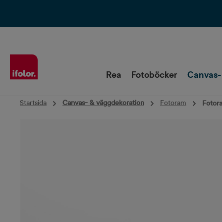
Hoppa till huvudnavigering
Rea
Fotoböcker
Canvas-
Startsida
Canvas- & väggdekoration
Fotoram
Fotora
Hoppa över bildgalleri