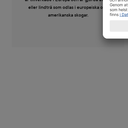
eller lindträ som odlas i europeiska och
amerikanska skogar.