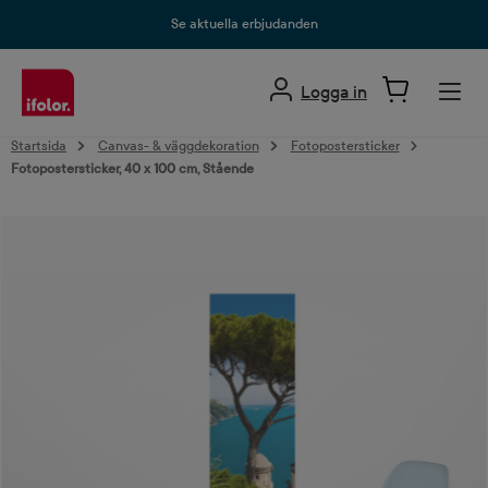
uvudinnehåll
Se aktuella erbjudanden
Logga in
Startsida
Canvas- & väggdekoration
Fotopostersticker
Fotopostersticker, 40 x 100 cm, Stående
Hoppa över bildgalleri