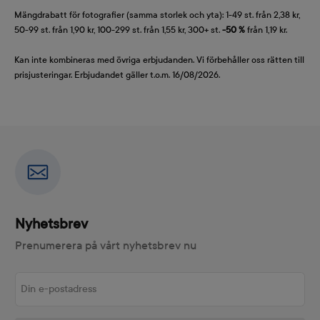
Mängdrabatt för fotografier (samma storlek och yta): 1-49 st. från 2,38 kr,
50-99 st. från 1,90 kr, 100-299 st. från 1,55 kr, 300+ st.
-50 %
från 1,19 kr.
Kan inte kombineras med övriga erbjudanden. Vi förbehåller oss rätten till
prisjusteringar. Erbjudandet gäller t.o.m. 16/08/2026.
Nyhetsbrev
Prenumerera på vårt nyhetsbrev nu
Din e-postadress