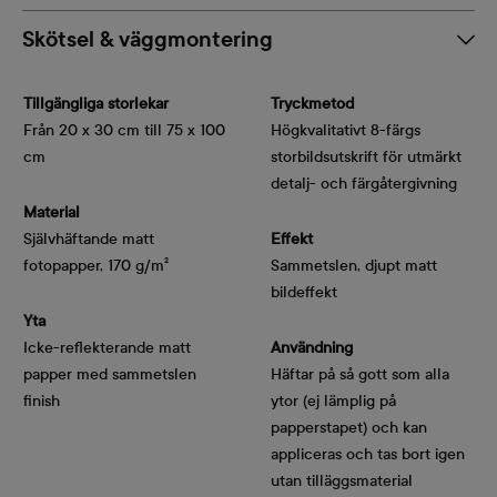
Skötsel & väggmontering
Tillgängliga storlekar
Tryckmetod
Från 20 x 30 cm till 75 x 100
Högkvalitativt 8-färgs
cm
storbildsutskrift för utmärkt
detalj- och färgåtergivning
Material
Självhäftande matt
Effekt
fotopapper, 170 g/m²
Sammetslen, djupt matt
bildeffekt
Yta
Icke-reflekterande matt
Användning
papper med sammetslen
Häftar på så gott som alla
finish
ytor (ej lämplig på
papperstapet) och kan
appliceras och tas bort igen
utan tilläggsmaterial