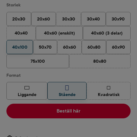
Välj
Storlek
20x30
20x60
30x30
30x40
30x90
(Det här alternativet är för närvarande in
40x40
40x60 (enskilt)
40x60 (3 delar)
(Det här alternativet är för närvarande inte tillgängligt.)
40x100
50x70
60x60
60x80
60x90
(Det här alternativet är för närvarande i
75x100
80x80
(Det här alternativet ä
Välj
Format
(Det här alternat
Liggande
Stående
Kvadratisk
Beställ här