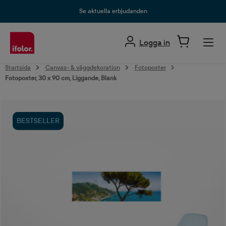
uvudinnehåll
Se aktuella erbjudanden
Logga in
Startsida
Canvas- & väggdekoration
Fotoposter
Fotoposter, 30 x 90 cm, Liggande, Blank
Hoppa över bildgalleri
BESTSELLER