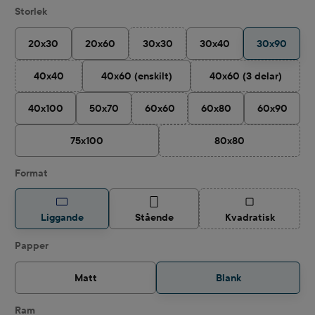
Välj
Storlek
20x30
20x60
30x30
30x40
30x90
(Det här alternativet är för närvarande in
40x40
40x60 (enskilt)
40x60 (3 delar)
(Det här alternativet är för närvarande inte tillgängligt.)
(Det här alternati
40x100
50x70
60x60
60x80
60x90
(Det här alternativet är för närvarande i
75x100
80x80
(Det här alternativet ä
Välj
Format
(Det här alternat
Liggande
Stående
Kvadratisk
Välj
Papper
Matt
Blank
Ram