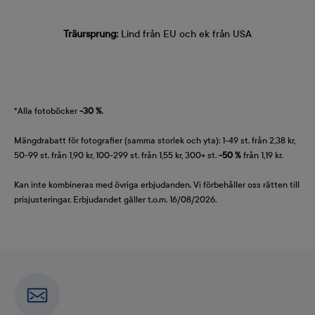
Träursprung:
Lind från EU och ek från USA
*Alla fotoböcker
-30 %
.
Mängdrabatt för fotografier (samma storlek och yta): 1-49 st. från 2,38 kr,
50-99 st. från 1,90 kr, 100-299 st. från 1,55 kr, 300+ st.
-50 %
från 1,19 kr.
Kan inte kombineras med övriga erbjudanden. Vi förbehåller oss rätten till
prisjusteringar. Erbjudandet gäller t.o.m. 16/08/2026.