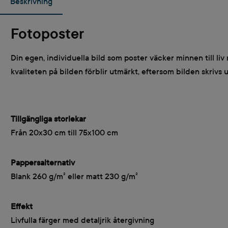
Beskrivning
Fotoposter
Din egen, individuella bild som poster väcker minnen till l
kvaliteten på bilden förblir utmärkt, eftersom bilden skrivs u
Tillgängliga storlekar
Från 20x30 cm till 75x100 cm
Pappersalternativ
Blank 260 g/m² eller matt 230 g/m²
Effekt
Livfulla färger med detaljrik återgivning