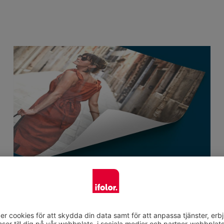
Starkt material som håller länge
Ifolors posters är tryckta på kraftigt