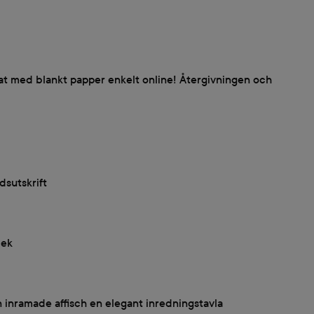
rmat med blankt papper enkelt online! Återgivningen och
dsutskrift
 ek
 inramade affisch en elegant inredningstavla