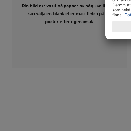
Din bild skrivs ut på papper av hög kvalitet. Du
kan välja en blank eller matt finish på din
poster efter egen smak.