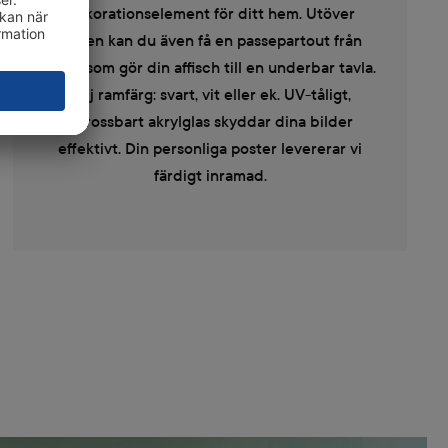
dekorationselement för ditt hem. Utöver
ramen kan du även få en passepartout från
ifolor som gör din affisch till en underbar tavla.
Välj ramfärg: svart, vit eller ek. UV-tåligt,
okrossbart akrylglas skyddar dina bilder
effektivt. Din personliga poster levererar vi
färdigt inramad.