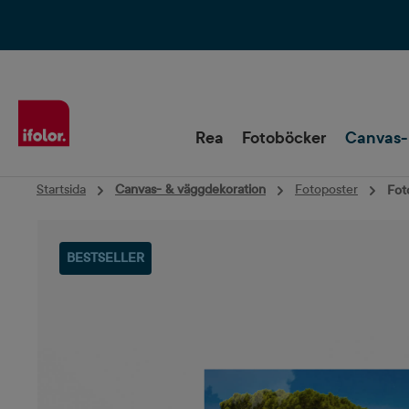
Hoppa till huvudnavigering
Rea
Fotoböcker
Canvas-
Startsida
Canvas- & väggdekoration
Fotoposter
Fot
Hoppa över bildgalleri
BESTSELLER