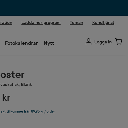
iration
Ladda ner program
Teman
Kundtjänst
Logga in
Fotokalendrar
Nytt
oster
vadratisk, Blank
 kr
rakt tillkommer från 89,95 kr / order