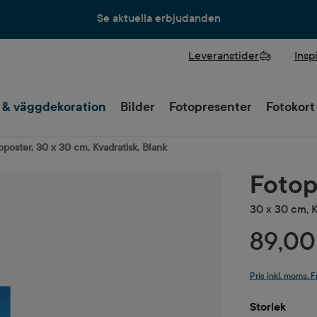
Se aktuella erbjudanden
Leveranstider
Insp
 & väggdekoration
Bilder
Fotopresenter
Fotokort
oposter, 30 x 30 cm, Kvadratisk, Blank
Fotop
30 x 30 cm, K
89,00
Pris inkl. moms. F
Välj
Storlek