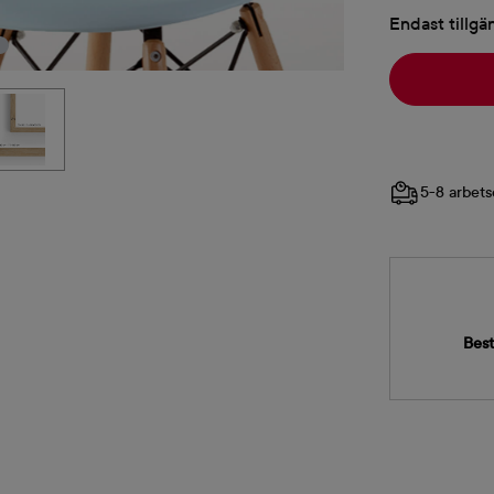
Endast tillgä
5-8 arbets
Best