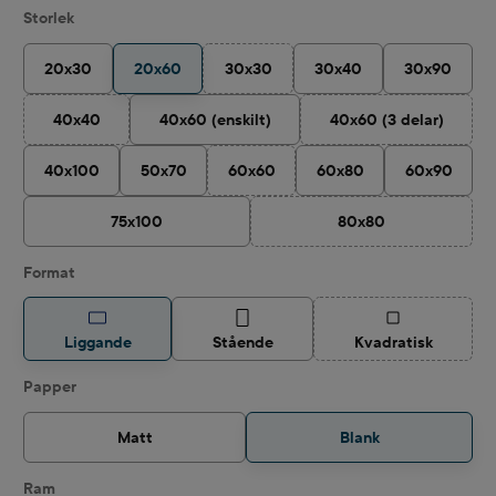
Välj
Storlek
20x30
20x60
30x30
30x40
30x90
(Det här alternativet är för närvarande in
40x40
40x60 (enskilt)
40x60 (3 delar)
(Det här alternativet är för närvarande inte tillgängligt.)
(Det här alternati
40x100
50x70
60x60
60x80
60x90
(Det här alternativet är för närvarande i
75x100
80x80
(Det här alternativet ä
Välj
Format
(Det här alternat
Liggande
Stående
Kvadratisk
Välj
Papper
Matt
Blank
Ram