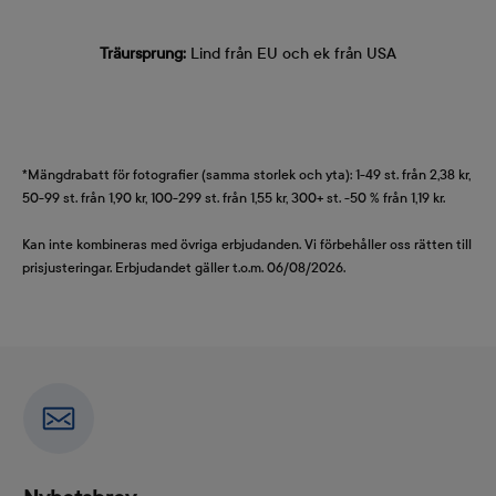
Träursprung:
Lind från EU och ek från USA
*Mängdrabatt för fotografier (samma storlek och yta): 1-49 st. från 2,38 kr,
50-99 st. från 1,90 kr, 100-299 st. från 1,55 kr, 300+ st. -50 % från 1,19 kr.
Kan inte kombineras med övriga erbjudanden. Vi förbehåller oss rätten till
prisjusteringar. Erbjudandet gäller t.o.m. 06/08/2026.