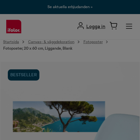
uvudinnehåll
Se aktuella erbjudanden »
Logga in
Startsida
Canvas- & väggdekoration
Fotoposter
Fotoposter, 20 x 60 cm, Liggande, Blank
Hoppa över bildgalleri
BESTSELLER