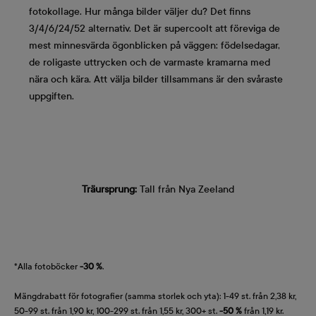
fotokollage. Hur många bilder väljer du? Det finns
3/4/6/24/52 alternativ. Det är supercoolt att föreviga de
mest minnesvärda ögonblicken på väggen: födelsedagar,
de roligaste uttrycken och de varmaste kramarna med
nära och kära. Att välja bilder tillsammans är den svåraste
uppgiften.
Träursprung:
Tall från Nya Zeeland
*Alla fotoböcker
-30 %
.
Mängdrabatt för fotografier (samma storlek och yta): 1-49 st. från 2,38 kr,
50-99 st. från 1,90 kr, 100-299 st. från 1,55 kr, 300+ st.
-50 %
från 1,19 kr.