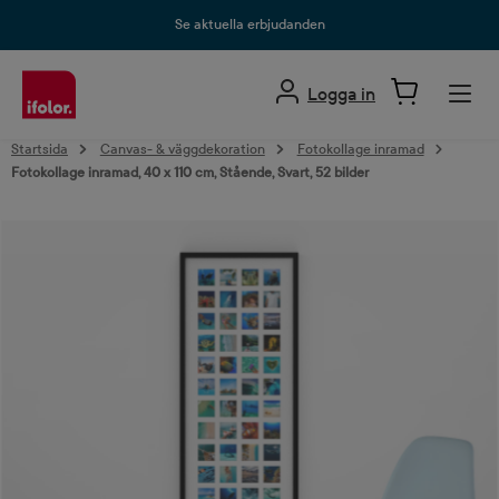
uvudinnehåll
Se aktuella erbjudanden
Logga in
Startsida
Canvas- & väggdekoration
Fotokollage inramad
Fotokollage inramad, 40 x 110 cm, Stående, Svart, 52 bilder
Hoppa över bildgalleri