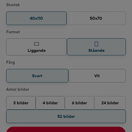
Välj
Storlek
40x110
50x70
(Det här alternativet ä
Välj
Format
Liggande
Stående
Välj
Färg
Svart
Vit
Välj
Antal bilder
3 bilder
4 bilder
6 bilder
24 bilder
(Det här alternativet är för närv
(Det här alter
52 bilder