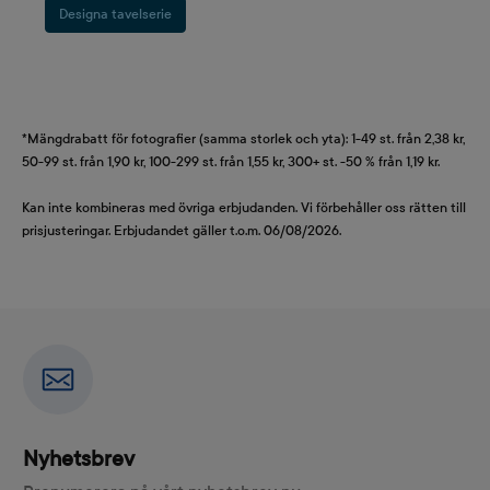
Designa tavelserie
*Mängdrabatt för fotografier (samma storlek och yta): 1-49 st. från 2,38 kr,
50-99 st. från 1,90 kr, 100-299 st. från 1,55 kr, 300+ st. -50 % från 1,19 kr.
Kan inte kombineras med övriga erbjudanden. Vi förbehåller oss rätten till
prisjusteringar. Erbjudandet gäller t.o.m. 06/08/2026.
Nyhetsbrev