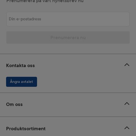
Prenumerera på vårt nyhetsbrev nu
Din e-postadress
Prenumerera nu
Kontakta oss
Ångra avtalet
Om oss
Produktsortiment