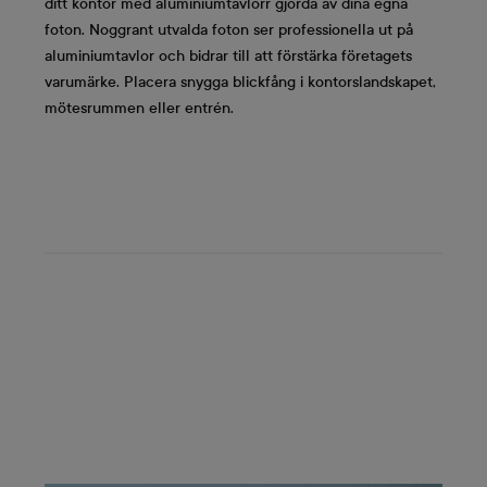
ditt kontor med aluminiumtavlorr gjorda av dina egna
foton. Noggrant utvalda foton ser professionella ut på
aluminiumtavlor och bidrar till att förstärka företagets
varumärke. Placera snygga blickfång i kontorslandskapet,
mötesrummen eller entrén.