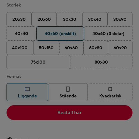
Välj
Storlek
20x30
20x60
30x30
30x40
30x90
(Det här alternativet är för närvarande in
40x40
40x60 (enskilt)
40x60 (3 delar)
(Det här alternativet är för närvarande inte tillgängligt.)
(Det här alternati
40x100
50x150
60x60
60x80
60x90
(Det här alternativet är för närvarande i
75x100
80x80
(Det här alternativet ä
Välj
Format
(Det här alternat
Liggande
Stående
Kvadratisk
Beställ här