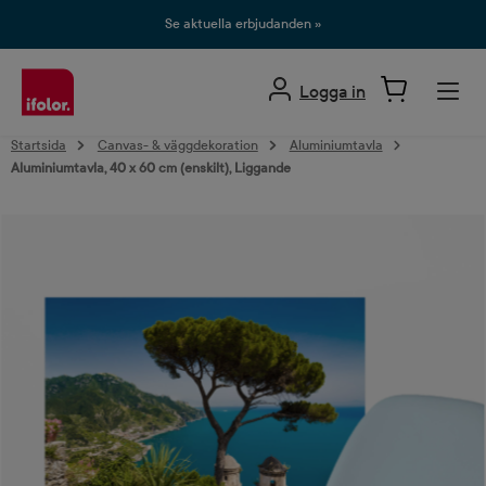
uvudinnehåll
Se aktuella erbjudanden »
Logga in
Startsida
Canvas- & väggdekoration
Aluminiumtavla
Aluminiumtavla, 40 x 60 cm (enskilt), Liggande
Hoppa över bildgalleri