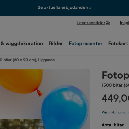
Se aktuella erbjudanden »
Leveranstider
Insp
 & väggdekoration
Bilder
Fotopresenter
Fotokort
0 bitar (60 x 90 cm), Liggande
Fotop
1500 bitar (6
449,0
Pris inkl. moms. F
Välj
Antal bitar