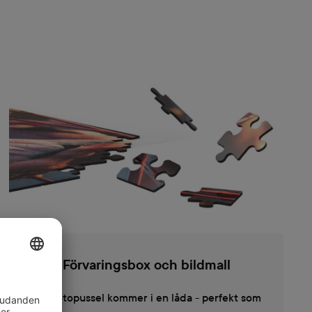
Förvaringsbox och bildmall
Ditt fotopussel kommer i en låda - perfekt som