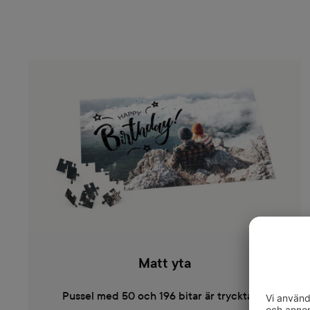
Matt yta
Pussel med 50 och 196 bitar är tryckta på