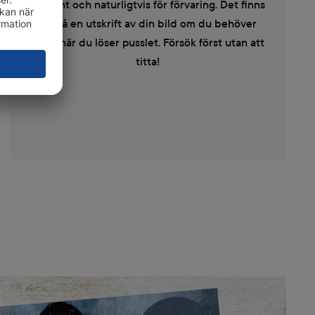
present och naturligtvis för förvaring. Det finns
också en utskrift av din bild om du behöver
fuska när du löser pusslet. Försök först utan att
titta!