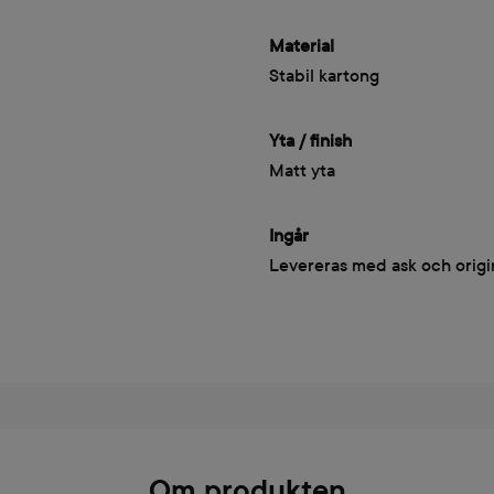
Material
Stabil kartong
Yta / finish
Matt yta
Ingår
Levereras med ask och origi
Om produkten