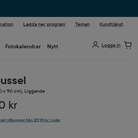
iration
Ladda ner program
Teman
Kundtjänst
Logga in
Fotokalendrar
Nytt
ussel
0 x 90 cm), Liggande
0 kr
rakt tillkommer från 129,95 kr / order