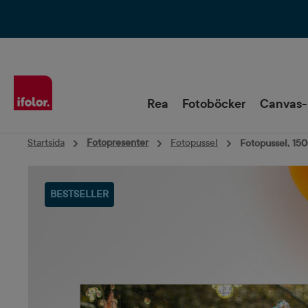
Hoppa till huvudnavigering
Rea
Fotoböcker
Canvas-
Startsida
Fotopresenter
Fotopussel
Fotopussel, 150
Hoppa över bildgalleri
BESTSELLER