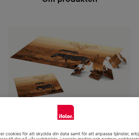
Hållbar kartong ger ett långt liv
Fotopusslet är tryckt på hård kartong och ger