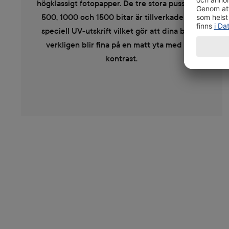
högklassigt fotopapper. De tre stora pusslen på
500, 1000 och 1500 bitar är tillverkade med
speciell UV-utskrift vilket gör att dina bilder
verkligen blir fina på en matt yta med hög
kontrast.