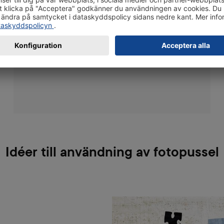
en stabil finish. Ditt fotopussel blir ett
originalpussel och är robust och hållbart.
Idéer till användning av fotopussel