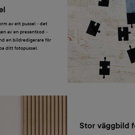
el
orm av ett pussel - det
gen av en presentkod –
änd en bildredigerare för
apa ditt fotopussel.
Stor väggbild 