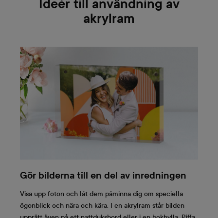
Ideér till användning av
akrylram
Gör bilderna till en del av inredningen
Visa upp foton och låt dem påminna dig om speciella
ögonblick och nära och kära. I en akrylram står bilden
upprätt även på ett nattduksbord eller i en bokhylla. Piffa