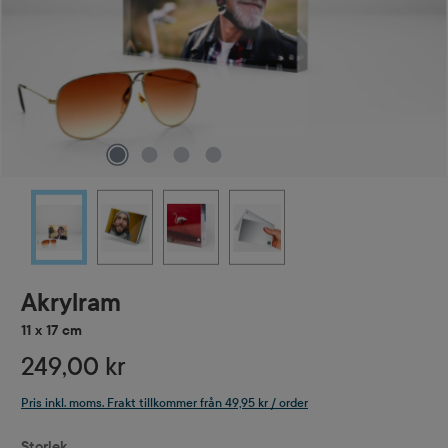
Akrylram
11 x 17 cm
249,00 kr
Pris inkl. moms. Frakt tillkommer från 49,95 kr / order
Välj
Storlek