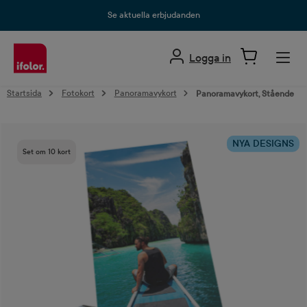
uvudinnehåll
Se aktuella erbjudanden
Logga in
Startsida
Fotokort
Panoramavykort
Panoramavykort, Stående
Hoppa över bildgalleri
NYA DESIGNS
Set om 10 kort