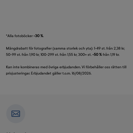
*Alla fotoböcker
-30 %
.
Mängdrabatt för fotografier (samma storlek och yta): 1-49 st. från 2,38 kr,
50-99 st. från 1,90 kr, 100-299 st. från 1,55 kr, 300+ st.
-50 %
från 1,19 kr.
Kan inte kombineras med övriga erbjudanden. Vi förbehåller oss rätten till
prisjusteringar. Erbjudandet gäller t.o.m. 16/08/2026.