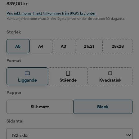
839,00 kr
Pris inkl. moms. Frakt tillkommer från 89,95 kr / order
Kampanjpriset som visas är det lägsta priset under de senaste 30 dagarna.
Välj
Storlek
A5
A4
A3
21x21
28x28
(Det här alternativet är för närvarande inte 
(Det här alternativet är för n
(Det här alte
Välj
Format
(Det här alternativet är för närvarande int
(Det här alternat
Liggande
Stående
Kvadratisk
Välj
Papper
Silk matt
Blank
Välj
Sidantal