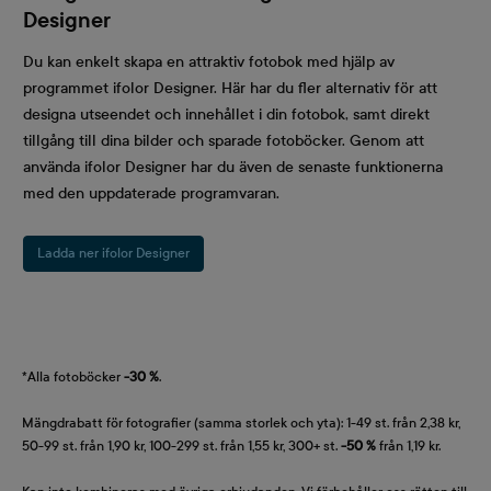
Designer
Du kan enkelt skapa en attraktiv fotobok med hjälp av
programmet ifolor Designer. Här har du fler alternativ för att
designa utseendet och innehållet i din fotobok, samt direkt
tillgång till dina bilder och sparade fotoböcker. Genom att
använda ifolor Designer har du även de senaste funktionerna
med den uppdaterade programvaran.
Ladda ner ifolor Designer
*Alla fotoböcker
-30 %
.
Mängdrabatt för fotografier (samma storlek och yta): 1-49 st. från 2,38 kr,
50-99 st. från 1,90 kr, 100-299 st. från 1,55 kr, 300+ st.
-50 %
från 1,19 kr.