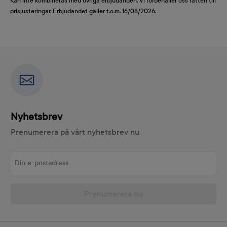
Kan inte kombineras med övriga erbjudanden. Vi förbehåller oss rätten till
prisjusteringar. Erbjudandet gäller t.o.m. 16/08/2026.
Nyhetsbrev
Prenumerera på vårt nyhetsbrev nu
Din e-postadress
Prenumerera nu