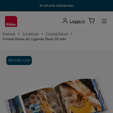
uvudinnehåll
Se aktuella erbjudanden
Logga in
Startsida
Fotoböcker
Fotobok Deluxe
Fotobok Deluxe, A5, Liggande, Blank, 132 sidor
Hoppa över bildgalleri
BESTSELLER