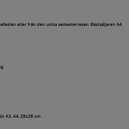
ljefesten eller från den unika semesterresan. Bästsäljaren A4
ng
 för A3, A4, 28x28 cm