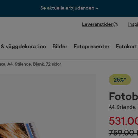
Se aktuella erbjudanden »
Leveranstider
Insp
 & väggdekoration
Bilder
Fotopresenter
Fotokort
e, A4, Stående, Blank, 72 sidor
25%*
Fotob
A4, Stående, 
531,0
759,00 