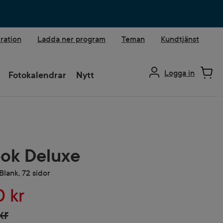
iration
Ladda ner program
Teman
Kundtjänst
Logga in
Fotokalendrar
Nytt
ok Deluxe
Blank, 72 sidor
0 kr
kr