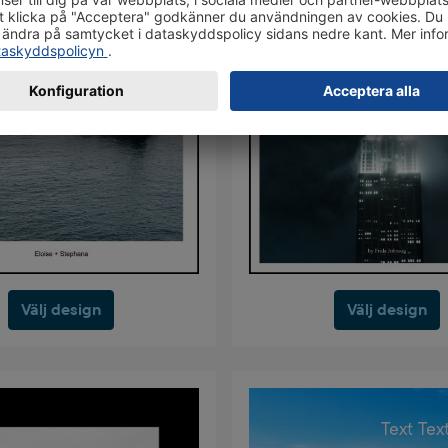
Välj design
Välj design