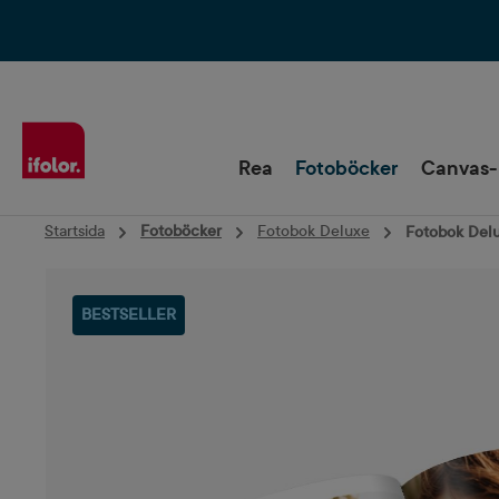
Hoppa till huvudnavigering
Rea
Fotoböcker
Canvas-
Startsida
Fotoböcker
Fotobok Deluxe
Fotobok Delux
Hoppa över bildgalleri
BESTSELLER