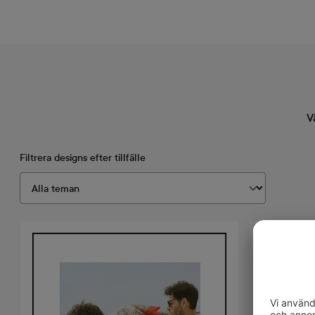
V
Filtrera designs efter tillfälle