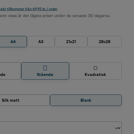
rakt tillkommer från 69,95 kr / order
om visas är det lägsta priset under de senaste 30 dagarna.
A4
A3
21x21
28x28
alternativet är för närvarande inte tillgängligt.)
(Det här alternativet är för närvarande inte tillgängligt.
(Det här alternativet är för närvarande
(Det här alternati
(Det här alternativet är
nde
Stående
Kvadratisk
Silk matt
Blank