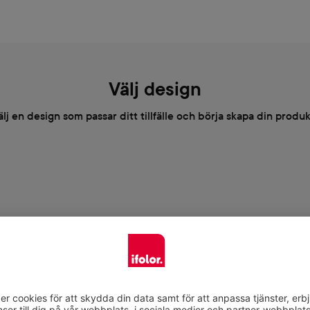
Välj design
älj en design som passar ditt tillfälle och börja skapa din produk