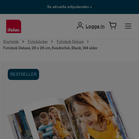
uvudinnehåll
Se aktuella erbjudanden »
Logga in
Startsida
Fotoböcker
Fotobok Deluxe
Fotobok Deluxe, 28 x 28 cm, Kvadratisk, Blank, 144 sidor
Hoppa över bildgalleri
BESTSELLER