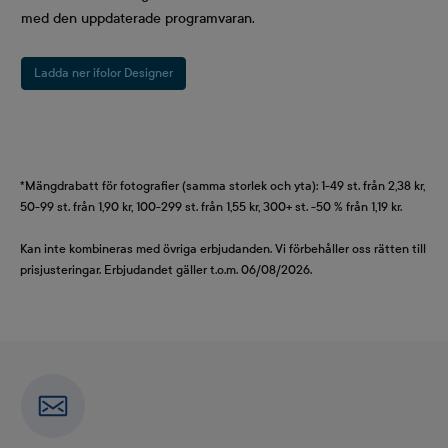
med den uppdaterade programvaran.
Ladda ner ifolor Designer
*Mängdrabatt för fotografier (samma storlek och yta): 1-49 st. från 2,38 kr,
50-99 st. från 1,90 kr, 100-299 st. från 1,55 kr, 300+ st. -50 % från 1,19 kr.
Kan inte kombineras med övriga erbjudanden. Vi förbehåller oss rätten till
prisjusteringar. Erbjudandet gäller t.o.m. 06/08/2026.