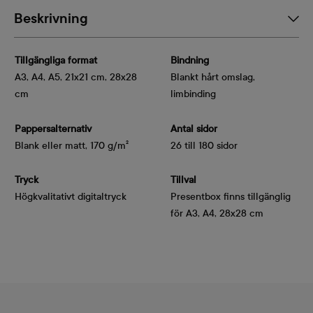
Beskrivning
Tillgängliga format
Bindning
A3, A4, A5, 21x21 cm, 28x28
Blankt hårt omslag,
cm
limbinding
Pappersalternativ
Antal sidor
Blank eller matt, 170 g/m²
26 till 180 sidor
Tryck
Tillval
Högkvalitativt digitaltryck
Presentbox finns tillgänglig
för A3, A4, 28x28 cm