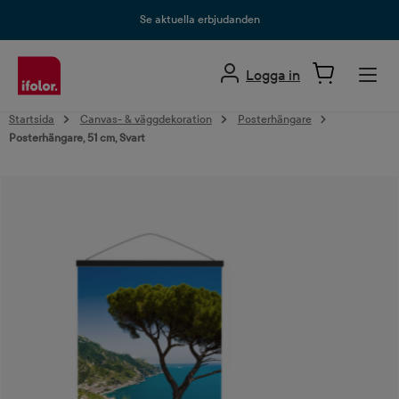
uvudinnehåll
Se aktuella erbjudanden
Logga in
Startsida
Canvas- & väggdekoration
Posterhängare
Posterhängare, 51 cm, Svart
Hoppa över bildgalleri