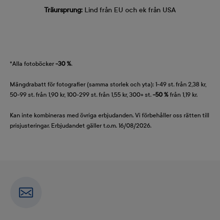
Träursprung:
Lind från EU och ek från USA
*Alla fotoböcker
-30 %
.
Mängdrabatt för fotografier (samma storlek och yta): 1-49 st. från 2,38 kr,
50-99 st. från 1,90 kr, 100-299 st. från 1,55 kr, 300+ st.
-50 %
från 1,19 kr.
Kan inte kombineras med övriga erbjudanden. Vi förbehåller oss rätten till
prisjusteringar. Erbjudandet gäller t.o.m. 16/08/2026.