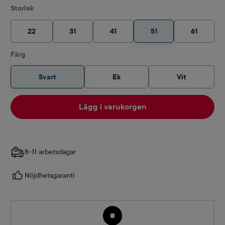
Välj
Storlek
22
31
41
51
61
Välj
Färg
Svart
Ek
Vit
Lägg i varukorgen
8-11 arbetsdagar
Nöjdhetsgaranti