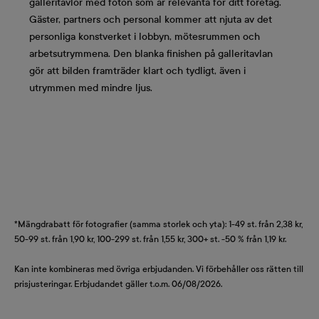
galleritavlor med foton som är relevanta för ditt företag.
Gäster, partners och personal kommer att njuta av det
personliga konstverket i lobbyn, mötesrummen och
arbetsutrymmena. Den blanka finishen på galleritavlan
gör att bilden framträder klart och tydligt, även i
utrymmen med mindre ljus.
*Mängdrabatt för fotografier (samma storlek och yta): 1-49 st. från 2,38 kr,
50-99 st. från 1,90 kr, 100-299 st. från 1,55 kr, 300+ st. -50 % från 1,19 kr.
Kan inte kombineras med övriga erbjudanden. Vi förbehåller oss rätten till
prisjusteringar. Erbjudandet gäller t.o.m. 06/08/2026.