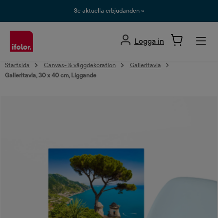
uvudinnehåll
Se aktuella erbjudanden »
Logga in
Startsida
Canvas- & väggdekoration
Galleritavla
Galleritavla, 30 x 40 cm, Liggande
Hoppa över bildgalleri