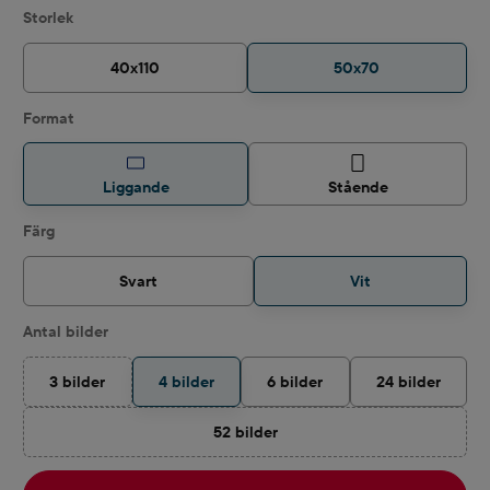
Välj
Storlek
40x110
50x70
Välj
Format
Liggande
Stående
Välj
Färg
Svart
Vit
Välj
Antal bilder
3 bilder
4 bilder
6 bilder
24 bilder
(Det här alternativet är för närvarande inte tillgängligt.)
52 bilder
(Det här alternativet är för närvarande in