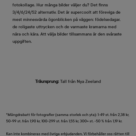
fotokollage. Hur många bilder väljer du? Det finns
3/4/6/24/52 alternativ. Det är supercoolt att föreviga de
mest minnesvärda ögonblicken på väggen: födelsedagar,
de roligaste uttrycken och de varmaste kramarna med
nära och kära. Att välja bilder tillsammans är den svåraste
uppgiften.
Träursprung:
Tall från Nya Zeeland
*Mängdrabatt för fotografier (samma storlek och yta): 1-49 st. från 2,38 kr,
50-99 st. från 1,90 kr, 100-299 st. från 1,55 kr, 300+ st. -50 % från 1,19 kr.
Kan inte kombineras med övriga erbjudanden. Vi förbehåller oss rätten till