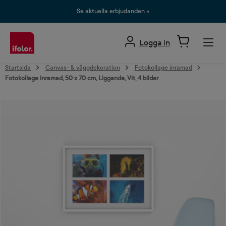
uvudinnehåll
Se aktuella erbjudanden »
Logga in
Startsida
Canvas- & väggdekoration
Fotokollage inramad
Fotokollage inramad, 50 x 70 cm, Liggande, Vit, 4 bilder
Hoppa över bildgalleri