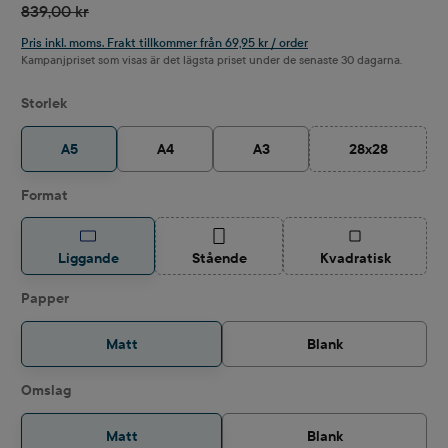
839,00 kr
Pris inkl. moms. Frakt tillkommer från 69,95 kr / order
Kampanjpriset som visas är det lägsta priset under de senaste 30 dagarna.
Välj
Storlek
A5
A4
A3
28x28
(Det här altern
Välj
Format
(Det här alternativet är för närvarande int
(Det här alternat
Liggande
Stående
Kvadratisk
Välj
Papper
Matt
Blank
Välj
Omslag
Matt
Blank