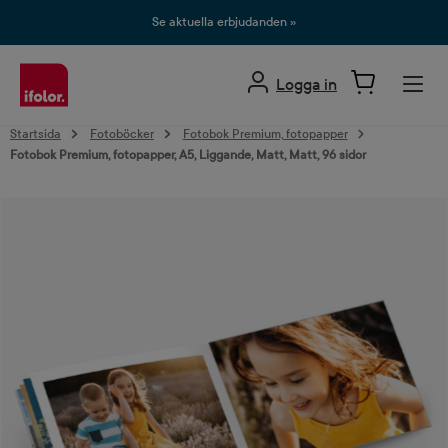
uvudinnehåll
Se aktuella erbjudanden »
Logga in
Startsida
Fotoböcker
Fotobok Premium, fotopapper
Fotobok Premium, fotopapper, A5, Liggande, Matt, Matt, 96 sidor
Hoppa över bildgalleri