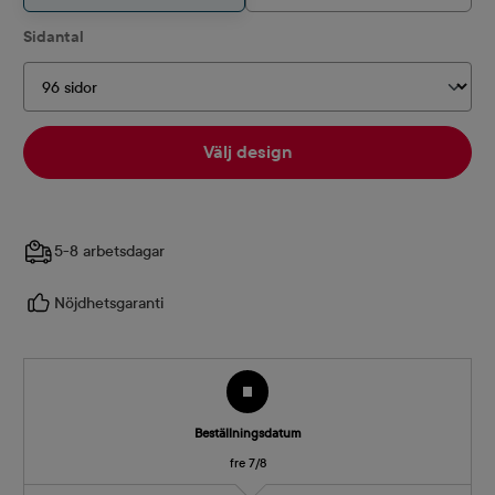
Välj
Sidantal
Välj design
5-8 arbetsdagar
Nöjdhetsgaranti
Beställningsdatum
fre 7/8