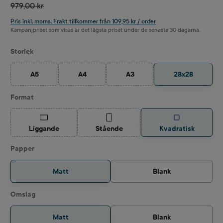
979,00 kr
Pris inkl. moms. Frakt tillkommer från 109,95 kr / order
Kampanjpriset som visas är det lägsta priset under de senaste 30 dagarna.
Välj
Storlek
A5
A4
A3
28x28
(Det här alternativet är för närvarande inte tillgängligt.)
(Det här alternativet är för närvarande inte tillgäng
(Det här alternativet är för närvar
Välj
Format
(Det här alternativet är för närvarande inte tillgängligt.)
(Det här alternativet är för närvarande int
Liggande
Stående
Kvadratisk
Välj
Papper
Matt
Blank
Välj
Omslag
Matt
Blank