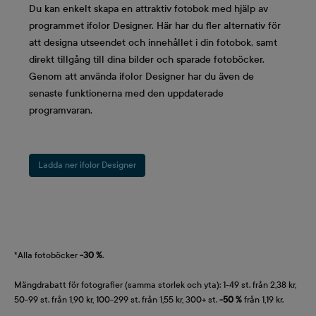
Du kan enkelt skapa en attraktiv fotobok med hjälp av
programmet ifolor Designer. Här har du fler alternativ för
att designa utseendet och innehållet i din fotobok, samt
direkt tillgång till dina bilder och sparade fotoböcker.
Genom att använda ifolor Designer har du även de
senaste funktionerna med den uppdaterade
programvaran.
Ladda ner ifolor Designer
*Alla fotoböcker
-30 %
.
Mängdrabatt för fotografier (samma storlek och yta): 1-49 st. från 2,38 kr,
50-99 st. från 1,90 kr, 100-299 st. från 1,55 kr, 300+ st.
-50 %
från 1,19 kr.