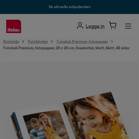
uvudinnehåll
Se aktuella erbjudanden
Logga in
Startsida
Fotoböcker
Fotobok Premium, fotopapper
Fotobok Premium, fotopapper, 28 x 28 cm, Kvadratisk, Matt, Matt, 48 sidor
Hoppa över bildgalleri